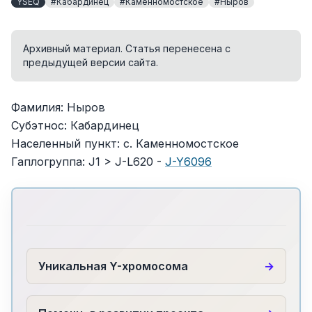
YSEQ
#Кабардинец
#Каменномостское
#Ныров
Архивный материал. Статья перенесена с
предыдущей версии сайта.
Фамилия: Ныров
Субэтнос: Кабардинец
Населенный пункт: c. Каменномостское
Гаплогруппа: J1 > J-L620 -
J-Y6096
Уникальная Y-хромосома