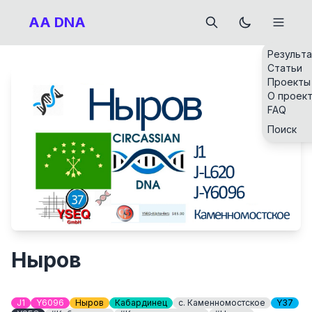
AA DNA
Результ
Статьи
Проекты
О проек
FAQ
Поиск
Ныров
J1
Y6096
Ныров
Кабардинец
c. Каменномостское
Y37