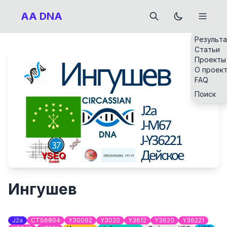
AA DNA
Результ
Статьи
Проекты
О проек
FAQ
Поиск
Ингушев
J2a
CTS6804
Y30092
Y3020
Y3612
Y3620
Y36221