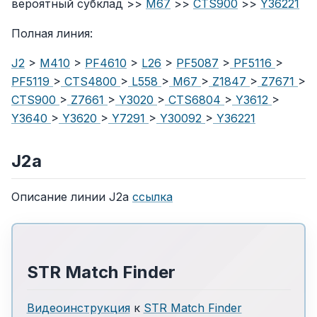
вероятный субклад >>
M67
>>
CTS900
>>
Y36221
Полная линия:
J2
>
M410
>
PF4610
>
L26
>
PF5087
>
PF5116
>
PF5119
>
CTS4800
>
L558
>
M67
>
Z1847
>
Z7671
>
CTS900
>
Z7661
>
Y3020
>
CTS6804
>
Y3612
>
Y3640
>
Y3620
>
Y7291
>
Y30092
>
Y36221
J2a
Описание линии J2a
ссылка
STR Match Finder
Видеоинструкция
к
STR Match Finder