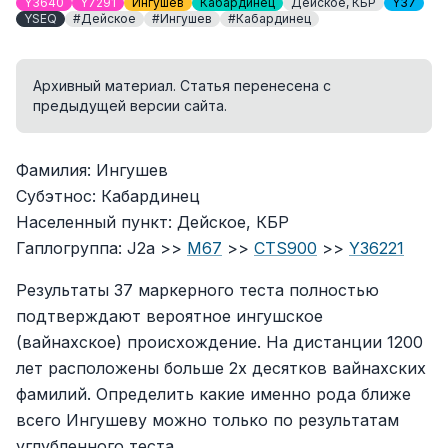
Y3640
Y7291
Ингушев
Кабардинец
Дейское, КБР
Y37
YSEQ
#Дейское
#Ингушев
#Кабардинец
Архивный материал. Статья перенесена с
предыдущей версии сайта.
Фамилия: Ингушев
Субэтнос: Кабардинец
Населенный пункт: Дейское, КБР
Гаплогруппа: J2a >>
M67
>>
CTS900
>>
Y36221
Результаты 37 маркерного теста полностью
подтверждают вероятное ингушское
(вайнахское) происхождение. На дистанции 1200
лет расположены больше 2х десятков вайнахских
фамилий. Определить какие именно рода ближе
всего Ингушеву можно только по результатам
углубленного теста.