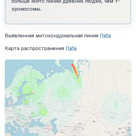
больше Мито линий древних людей, чем Y-
хромосомы.
Выявленная митохондриальная линия
I1a1a
Карта распространения
I1a1a