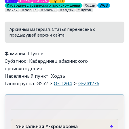
G2a2
L1264
Z31275
Шуков
Кабардинец абазинского происхождения
Ходзь
WGS
#g2a2
#Nebula
#Абазин
#Ходзь
#Шуков
Архивный материал. Статья перенесена с
предыдущей версии сайта.
Фамилия: Шуков
Субэтнос: Кабардинец абазинского
происхождения
Населенный пункт: Ходзь
Гаплогруппа: G2a2 >
G-L1264
>
G-Z31275
Уникальная Y-хромосома