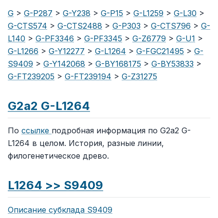
G
>
G-P287
>
G-Y238
>
G-P15
>
G-L1259
>
G-L30
>
G-CTS574
>
G-CTS2488
>
G-P303
>
G-CTS796
>
G-
L140
>
G-PF3346
>
G-PF3345
>
G-Z6779
>
G-U1
>
G-L1266
>
G-Y12277
>
G-L1264
>
G-FGC21495
>
G-
S9409
>
G-Y142068
>
G-BY168175
>
G-BY53833
>
G-FT239205
>
G-FT239194
>
G-Z31275
G2a2 G-L1264
По
ссылке
подробная информация по G2a2 G-
L1264 в целом. История, разные линии,
филогенетическое древо.
L1264 >> S9409
Описание субклада S9409