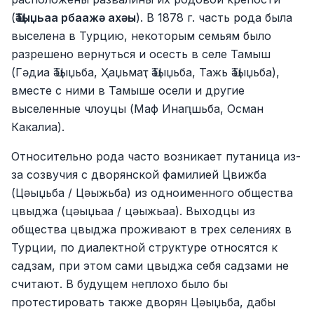
(
Ҵәыџьаа рбаажә ахәы
). В 1878 г. часть рода была
выселена в Турцию, некоторым семьям было
разрешено вернуться и осесть в селе Тамыш
(Гәдиа Ҵәыџьба, Ҳаџьмаҭ Ҵәыџьба, Тажь Ҵәыџьба),
вместе с ними в Тамыше осели и другие
выселенные члоуцы (Маф Инаԥшьба, Осман
Какалиа).
Относительно рода часто возникает путаница из-
за созвучия с дворянской фамилией Цвижба
(Цәыџьба / Цәыжьба) из одноименного общества
цвыджа (цәыџьаа / цәыжьаа). Выходцы из
общества цвыджа проживают в трех селениях в
Турции, по диалектной структуре относятся к
садзам, при этом сами цвыджа себя садзами не
считают. В будущем неплохо было бы
протестировать также дворян Цәыџьба, дабы