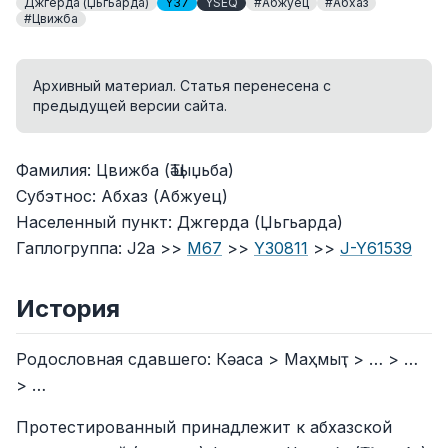
Джгерда (Џьгьарда)
Y37
YSEQ
#Абжуец
#Абхаз
#Цвижба
Архивный материал. Статья перенесена с
предыдущей версии сайта.
Фамилия: Цвижба (Ҵәыџьба)
Субэтнос: Абхаз (Абжуец)
Населенный пункт: Джгерда (Џьгьарда)
Гаплогруппа: J2a >>
M67
>>
Y30811
>>
J-Y61539
История
Родословная сдавшего: Кәаса > Маҳмыҭ > … > …
> …
Протестированный принадлежит к абхазской