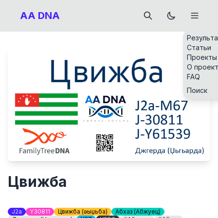
AA DNA
Результ
Статьи
Проекты
О проек
FAQ
Поиск
Цвижба
J2a
Y30811
Цвижба (Ҵәыџьба)
Абхаз (Абжуец)