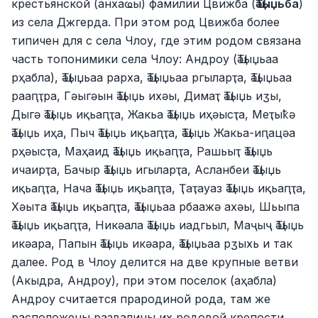
крестьянской (анхаҩы) фамилии Цвижба (
Ҵәыџьба
)
из села Джгерда. При этом род Цвижба более
типичен для c села Члоу, где этим родом связана
часть топонимики села Члоу: Андроу (Ҵәыџьаа
рҳабла), Ҵәыџьаа рарха, Ҵәыџьаа ргыларҭа, Ҵәыџьаа
рааԥҭра, Гәыгәын Ҵәыџь ихәы, Димаҭ Ҵәыџь иӡы,
Дыгә Ҵәыџь иқьаԥҭа, Жакьа Ҵәыџь иҳәысҭа, Меҭыҟә
Ҵәыџь иҳа, Пыч Ҵәыџь иқьаԥҭа, Ҵәыџь Жакьа-иԥацәа
рҳәысҭа, Маҳаид Ҵәыџь иқьаԥҭа, Рашьыҭ Ҵәыџь
ичаирҭа, Бачыр Ҵәыџь игыларҭа, Асланбеи Ҵәыџь
иқьаԥҭа, Нача Ҵәыџь иқьаԥҭа, Ҭаҭауаз Ҵәыџь иқьаԥҭа,
Хәыта Ҵәыџь иқьаԥҭа, Ҵәыџьаа рбаажә ахәы, Шьыпа
Ҵәыџь иқьаԥҭа, Никәала Ҵәыџь иадгьыл, Маҷыҷ Ҵәыџь
икәара, Папын Ҵәыџь икәара, Ҵәыџьаа рӡыхь и так
далее. Род в Члоу делится на две крупные ветви
(Акыдра, Андроу), при этом поселок (аҳабла)
Андроу считается прародиной рода, там же
расположены развалины их родовой крепости