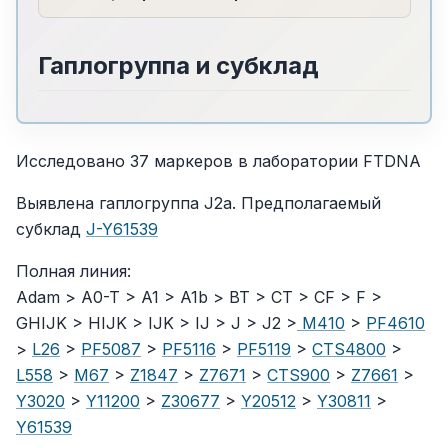
Гаплогруппа и субклад
Исследовано 37 маркеров в лаборатории FTDNA
Выявлена гаплогруппа J2a. Предполагаемый
субклад
J-Y61539
Полная линия:
Adam > A0-T > A1 > A1b > BT > CT > CF > F >
GHIJK > HIJK > IJK > IJ > J > J2 >
M410
>
PF4610
>
L26
>
PF5087
>
PF5116
>
PF5119
>
CTS4800
>
L558
>
M67
>
Z1847
>
Z7671
>
CTS900
>
Z7661
>
Y3020
>
Y11200
>
Z30677
>
Y20512
>
Y30811
>
Y61539