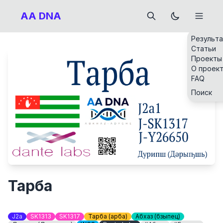
AA DNA
Результ
Статьи
Проекты
О проек
FAQ
Поиск
Тарба
J2a
SK1313
SK1317
Тарба (Ҭарба)
Абхаз (бзыпец)