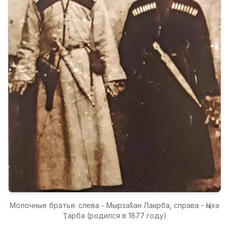
Молочные братья: слева - Мырзаҟан Лакрба, справа - Ҷыхә
Ҭарба (родился в 1877 году)