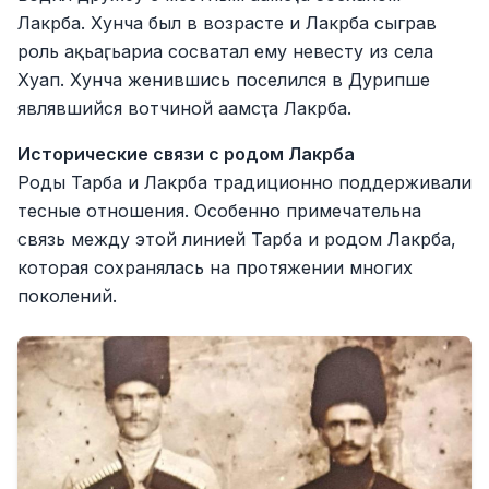
Лакрба. Хунча был в возрасте и Лакрба сыграв
роль ақьаӷьариа сосватал ему невесту из села
Хуап. Хунча женившись поселился в Дурипше
являвшийся вотчиной аамсҭа Лакрба.
Исторические связи с родом Лакрба
Роды Тарба и Лакрба традиционно поддерживали
тесные отношения. Особенно примечательна
связь между этой линией Тарба и родом Лакрба,
которая сохранялась на протяжении многих
поколений.