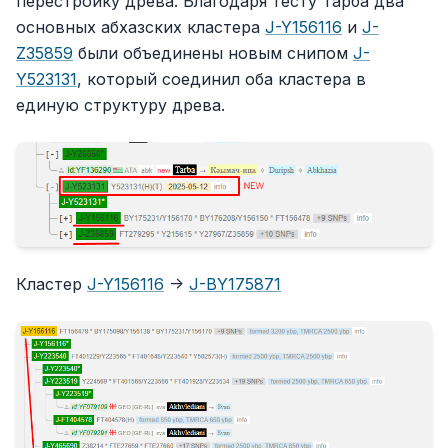
перестройку древа. Благодаря тесту Тарба два
основных абхазских кластера
J-Y156116
и
J-
Z35859
были объединены новым снипом
J-
Y523131
, который соединил оба кластера в
единую структуру древа.
Кластер
J-Y156116
->
J-BY175871