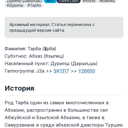
Дурипш (Дәрыҧшь)
WGS
Dante Labs
#Абхаз
#Бзыпец
#Дурипш
#Тарба
Архивный материал. Статья перенесена с
предыдущей версии сайта.
Фамилия: Тарба (Ҭарба)
Субэтнос: Абхаз (бзыпец)
Населенный пункт: Дурипш (Дәрыҧшь)
Гаплогруппа: J2a >>
SK1317
>>
Y26650
История
Род Тарба один из самых многочисленных в
Абхазии, распространен в большинстве сел
Абжуйской и Бзыпской Абхазии, а также в
Самурзакане и среди абхазской диаспоры Турции.