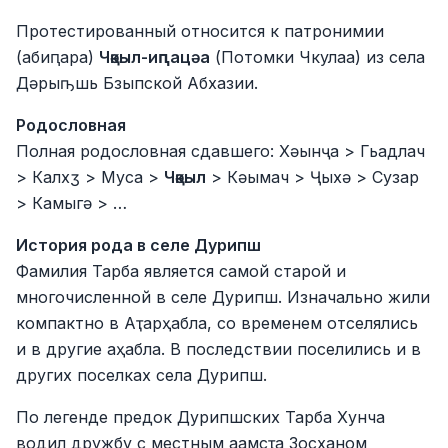
Протестированный относится к патронимии
(абиԥара)
Чқәыл-иԥацәа
(Потомки Чкулаа) из села
Дәрыҧшь Бзыпской Абхазии.
Родословная
Полная родословная сдавшего: Хәынҷа > Гьадлач
> Калхӡ > Муса >
Чқәыл
> Кәымач > Ҷыхә > Сузар
> Камыгә > …
История рода в селе Дурипш
Фамилия Тарба является самой старой и
многочисленной в селе Дурипш. Изначально жили
компактно в Аҭарҳабла, со временем отселялись
и в другие аҳабла. В последствии поселились и в
других поселках села Дурипш.
По легенде предок Дурипшских Тарба Хунча
водил дружбу с местным аамсҭа Зосханом