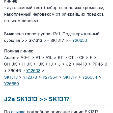
линия)
- аутосомный тест (набор неполовых хромосом,
накопленный человеком от ближайших предков
по всем линиям)
Выявлена гаплогруппа J2a1. Подтвержденный
субклад >> SK1313 >> SK1317 >>
Y26650
Полная линия:
Adam > A0-T > A1 > A1b > BT > CT > CF > F >
GHIJK > HIJK > IJK > IJ > J > J2 > M410 > PF4610
> Z6046 >
Y12603
>
SK1313
>
Y12378
>
Y27964
>
SK1317
>
Y26654
>
Y26650
J2a SK1313 >> SK1317
По
ссылке
подробное описание линии SK1317