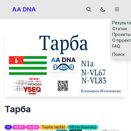
AA DNA
Результ
Статьи
Проекты
О проек
FAQ
Поиск
Тарба
N
VL67
VL83
Тарба (Ҭарба)
Абхаз (Бзыпец)