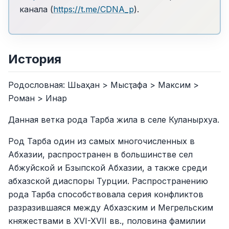
канала (
https://t.me/CDNA_p
).
История
Родословная: Шьаҳан > Мысҭафа > Максим >
Роман > Инар
Данная ветка рода Тарба жила в селе Куланырхуа.
Род Тарба один из самых многочисленных в
Абхазии, распространен в большинстве сел
Абжуйской и Бзыпской Абхазии, а также среди
абхазской диаспоры Турции. Распространению
рода Тарба способствовала серия конфликтов
разразившаяся между Абхазским и Мегрельским
княжествами в XVI-XVII вв., половина фамилии