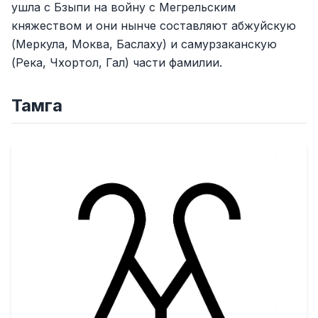
ушла с Бзыпи на войну с Мегрельским
княжеством и они нынче составляют абжуйскую
(Меркула, Моква, Баслаху) и самурзаканскую
(Река, Чхортол, Гал) части фамилии.
Тамга