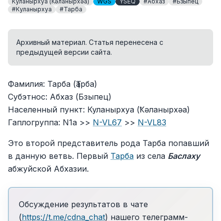
Куланырхуа (Ҟәланырхәа)
WGS
YSEQ
#Абхаз
#Бзыпец
#Куланырхуа
#Тарба
Архивный материал. Статья перенесена с
предыдущей версии сайта.
Фамилия: Тарба (Ҭарба)
Субэтнос: Абхаз (Бзыпец)
Населенный пункт: Куланырхуа (Ҟәланырхәа)
Гаплогруппа: N1a >>
N-VL67
>>
N-VL83
Это второй представитель рода Тарба попавший
в данную ветвь. Первый
Тарба
из села
Баслаху
абжуйской Абхазии.
Обсуждение результатов в чате
(
https://t.me/cdna_chat
) нашего телеграмм-