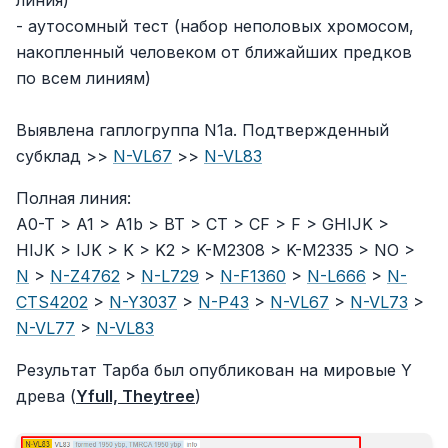
линия)
- аутосомный тест (набор неполовых хромосом,
накопленный человеком от ближайших предков
по всем линиям)
Выявлена гаплогруппа N1a. Подтвержденный
субклад >>
N-VL67
>>
N-VL83
Полная линия:
A0-T > A1 > A1b > BT > CT > CF > F > GHIJK >
HIJK > IJK > K > K2 > K-M2308 > K-M2335 > NO >
N
>
N-Z4762
>
N-L729
>
N-F1360
>
N-L666
>
N-
CTS4202
>
N-Y3037
>
N-P43
>
N-VL67
>
N-VL73
>
N-VL77
>
N-VL83
Результат Тарба был опубликован на мировые Y
древа (
Yfull, Theytree
)