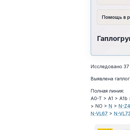
Помощь в р
Гаплогру
Исследовано 37
Выявлена гаплог
Полная линия:
A0-T > A1 > A1b
> NO >
N
>
N-Z4
N-VL67
>
N-VL7