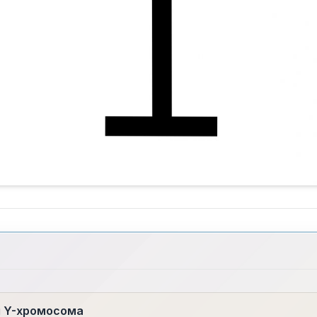
я Y-хромосома