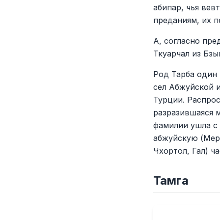
абипар, чья вев
преданиям, их 
А, согласно пре
Ткуарчал из Бзы
Род Тарба один
сел Абжуйской и
Турции. Распро
разразившаяся м
фамилии ушла с
абжуйскую (Мерк
Чхортол, Гал) ч
Тамга