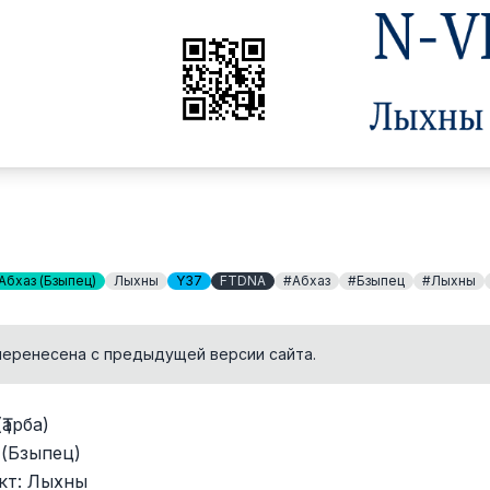
Абхаз (Бзыпец)
Лыхны
Y37
FTDNA
#Абхаз
#Бзыпец
#Лыхны
перенесена с предыдущей версии сайта.
Ҭарба)
 (Бзыпец)
кт: Лыхны