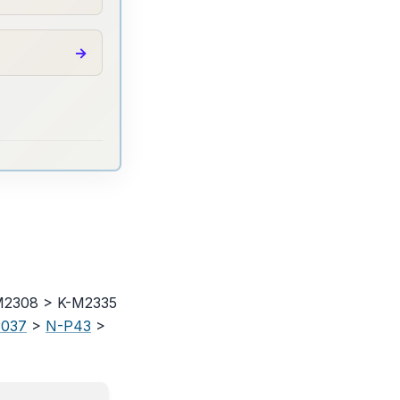
-M2308 > K-M2335
3037
>
N-P43
>