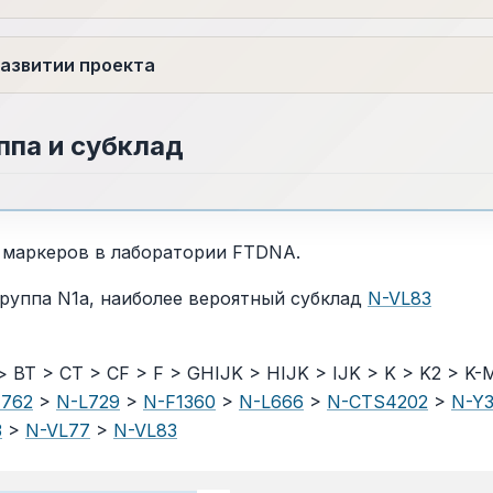
азвитии проекта
ппа и субклад
 маркеров в лаборатории FTDNA.
руппа N1a, наиболее вероятный субклад
N-VL83
 > BT > CT > CF > F > GHIJK > HIJK > IJK > K > K2 > K
762
>
N-L729
>
N-F1360
>
N-L666
>
N-CTS4202
>
N-Y
3
>
N-VL77
>
N-VL83