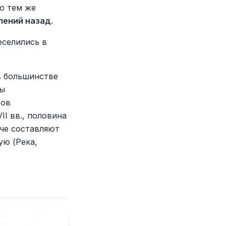
но тем же
лений назад
.
еселились в
в большинстве
ры
тов
I вв., половина
че составляют
ую (Река,