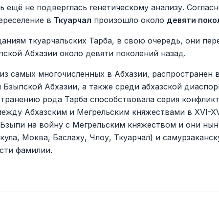
ть ещё не подверглась генетическому анализу. Соглас
переселение в
Ткуарчал
произошло около
девяти поко
даниям ткуарчальских Тарба, в свою очередь, они пер
пской Абхазии около девяти поколений назад.
 из самых многочисленных в Абхазии, распространен 
 Бзыпской Абхазии, а также среди абхазской диаспо
странению рода Тарба способствовала серия конфлик
ежду Абхазским и Мегрельским княжествами в XVI-XVI
 Бзыпи на войну с Мегрельским княжеством и они нын
ула, Моква, Баслаху, Члоу, Ткуарчал) и самурзаканск
асти фамилии.