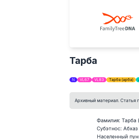
Тарба
N
VL67
VL83
Тарба (Ҭарба)
Архивный материал. Статья 
Фамилия: Тарба (
Субэтнос: Абхаз
Населенный пун