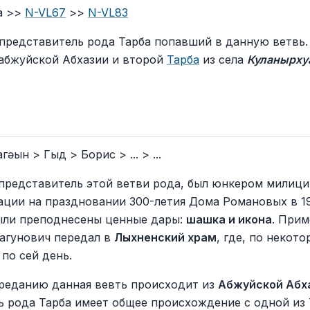
a >>
N-VL67
>>
N-VL83
 представитель рода Тарба попавший в данную ветвь
абжуйской Абхазии и второй
Тарба
из села
Куланырху
агәын > Гыд > Борис > ... > ...
 представитель этой ветви рода, был юнкером милици
ации на праздновании 300-летия Дома Романовых в 19
ыли преподнесены ценные дары:
шашка и икона
. Прим
агунович передал в
Лыхненский храм
, где, по некот
 по сей день.
реданию данная вевть происходит из
Абжуйской Абх
ь рода Тарба имеет общее происхождение с одной из