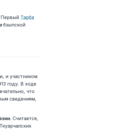
. Первый
Тарба
а
бзыпской
и, и участником
13 году. В ходе
ечательно, что
орым сведениям,
азии
. Считается,
 Ткуарчалских