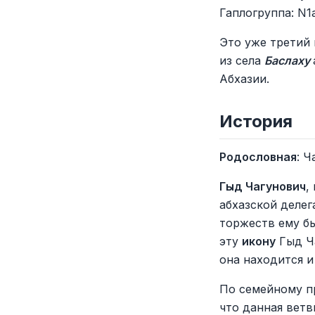
Гаплогруппа: N1
Это уже третий
из села
Баслаху
Абхазии.
История
Родословная
: Ч
Гыд Чагунович
,
абхазской делег
торжеств ему б
эту
икону
Гыд Ч
она находится и
По семейному п
что данная ветв