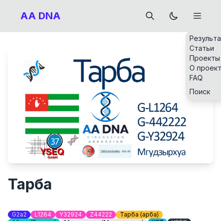
AA DNA
Результ
Статьи
Проекты
О проек
FAQ
Поиск
Тарба
G2a2
L1264
Y32924
Z44222
Тарба (Ҭарба)