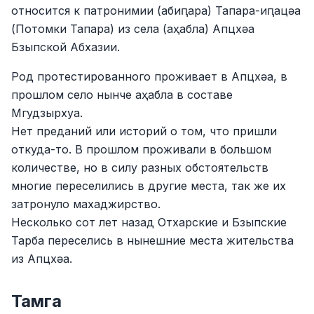
относится к патронимии (абиԥара) Тапара-иԥацәа
(Потомки Тапара) из села (аҳабла) Апцхәа
Бзыпской Абхазии.
Род протестированного проживает в Апцхәа, в
прошлом село нынче аҳабла в составе
Мгудзырхуа.
Нет преданий или историй о том, что пришли
откуда-то. В прошлом проживали в большом
количестве, но в силу разных обстоятельств
многие переселились в другие места, так же их
затронуло махаджирство.
Несколько сот лет назад Отхарские и Бзыпские
Тарба переселись в нынешние места жительства
из Апцхәа.
Тамга