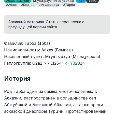
Абхаз (Бзыпец)
Мгудзырхуа (Мгәыӡырхәа)
Y37
YSEQ
#Абхаз
#Бзыпец
#Мгудзырхуа
#Тарба
Архивный материал. Статья перенесена с
предыдущей версии сайта.
Фамилия: Тарба (Ҭарба)
Национальность: Абхаз (Бзыпец)
Населенный пункт: Мгудзырхуа (Мгәыӡырхәа)
Гаплогруппа: G2a2 >> L1264 >>
Y32924
История
Род Тарба один из самых многочисленных в
Абхазии, распространен в большинстве сел
Абжуйской и Бзыпской Абхазии, а также среди
абхазской диаспоры Турции. Протестированный