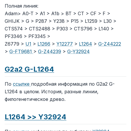
Полная линия:
Adam> A0-T > A1 > A1b > BT > CT > CF > F >
GHIJK > G > P287 > Y238 > P15 > L1259 > L30 >
CTS574 > CTS2488 > P303 > CTS796 > L140 >
PF3346 > PF3345 >
Z6779 >
U1
>
L1266
>
Y12277
>
L1264
>
G-Z44222
>
G-FT9681
>
G-Z44239
>
G-Y32924
G2a2 G-L1264
По
ссылке
подробная информация по G2a2 G-
L1264 в целом. История, разные линии,
филогенетическое древо.
L1264 >>
Y32924