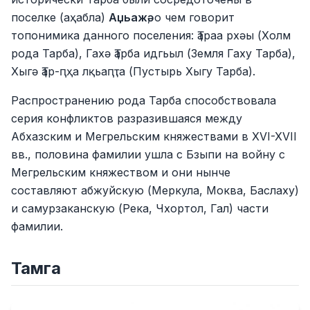
поселке (аҳабла)
Аџьажә
, о чем говорит
топонимика данного поселения: Ҭараа рхәы (Холм
рода Тарба), Гахә Ҭарба идгьыл (Земля Гаху Тарба),
Хыгә Ҭар-ԥҳа лқьаԥҭа (Пустырь Хыгу Тарба).
Распространению рода Тарба способствовала
серия конфликтов разразившаяся между
Абхазским и Мегрельским княжествами в XVI-XVII
вв., половина фамилии ушла с Бзыпи на войну с
Мегрельским княжеством и они нынче
составляют абжуйскую (Меркула, Моква, Баслаху)
и самурзаканскую (Река, Чхортол, Гал) части
фамилии.
Тамга