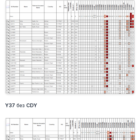
Y37
без
CDY