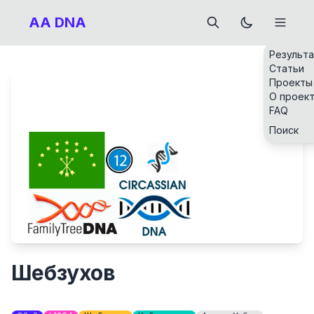
AA DNA
Результ
Статьи
Проекты
О проек
FAQ
Поиск
Шебзухов