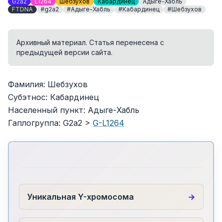
G2a2
L1264
Шебзухов
Кабардинец
Адыге-Хабль
FTDNA
#g2a2
#Адыге-Хабль
#Кабардинец
#Шебзухов
Архивный материал. Статья перенесена с
предыдущей версии сайта.
Фамилия: Шебзухов
Субэтнос: Кабардинец
Населенный пункт: Адыге-Хабль
Гаплогруппа: G2a2 >
G-L1264
Уникальная Y-хромосома