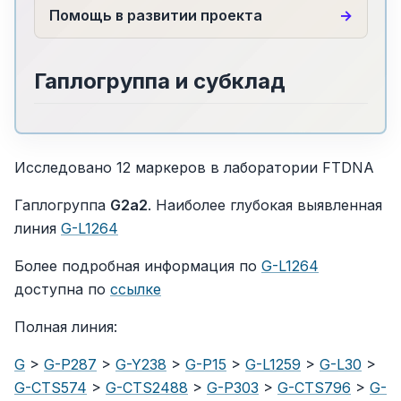
Помощь в развитии проекта
Гаплогруппа и субклад
Исследовано 12 маркеров в лаборатории FTDNA
Гаплогруппа
G2a2
. Наиболее глубокая выявленная
линия
G-L1264
Более подробная информация по
G-L1264
доступна по
ссылке
Полная линия:
G
>
G-P287
>
G-Y238
>
G-P15
>
G-L1259
>
G-L30
>
G-CTS574
>
G-CTS2488
>
G-P303
>
G-CTS796
>
G-