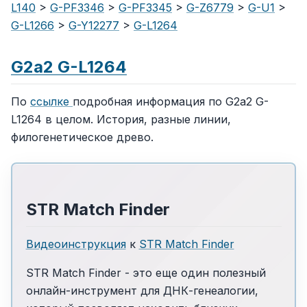
L140
>
G-PF3346
>
G-PF3345
>
G-Z6779
>
G-U1
>
G-L1266
>
G-Y12277
>
G-L1264
G2a2 G-L1264
По
ссылке
подробная информация по G2a2 G-
L1264 в целом. История, разные линии,
филогенетическое древо.
STR Match Finder
Видеоинструкция
к
STR Match Finder
STR Match Finder - это еще один полезный
онлайн-инструмент для ДНК-генеалогии,