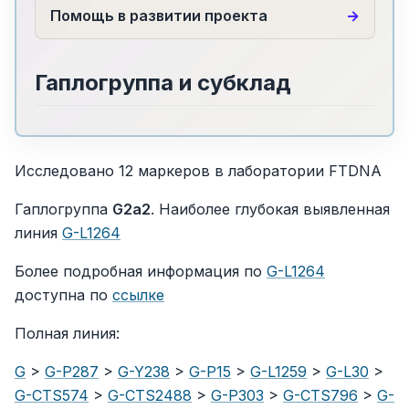
Помощь в развитии проекта
Гаплогруппа и субклад
Исследовано 12 маркеров в лаборатории FTDNA
Гаплогруппа
G2a2
. Наиболее глубокая выявленная
линия
G-L1264
Более подробная информация по
G-L1264
доступна по
ссылке
Полная линия:
G
>
G-P287
>
G-Y238
>
G-P15
>
G-L1259
>
G-L30
>
G-CTS574
>
G-CTS2488
>
G-P303
>
G-CTS796
>
G-