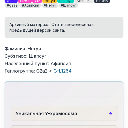
G2a2
L1264
Y12
Негуч
Шапсуг
Афипсип
FTDNA
#g2a2
#Афипсип
#Негуч
#Шапсуг
Архивный материал. Статья перенесена с
предыдущей версии сайта.
Фамилия: Негуч
Субэтнос: Шапсуг
Населенный пункт: Афипсип
Гаплогруппа: G2a2 >
G-L1264
Уникальная Y-хромосома