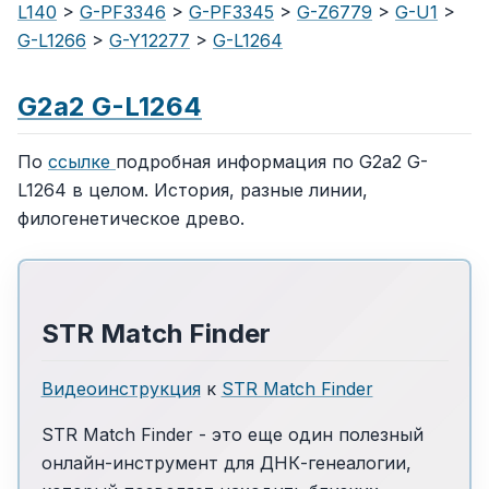
L140
>
G-PF3346
>
G-PF3345
>
G-Z6779
>
G-U1
>
G-L1266
>
G-Y12277
>
G-L1264
G2a2 G-L1264
По
ссылке
подробная информация по G2a2 G-
L1264 в целом. История, разные линии,
филогенетическое древо.
STR Match Finder
Видеоинструкция
к
STR Match Finder
STR Match Finder - это еще один полезный
онлайн-инструмент для ДНК-генеалогии,