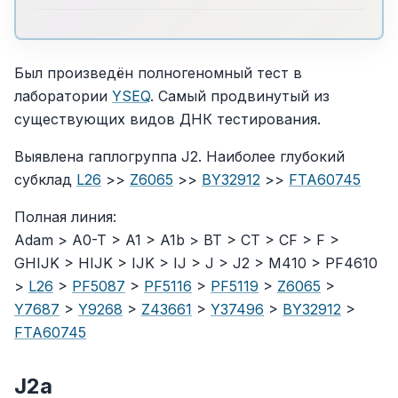
Был произведён полногеномный тест в
лаборатории
YSEQ
. Самый продвинутый из
существующих видов ДНК тестирования.
Выявлена гаплогруппа J2. Наиболее глубокий
субклад
L26
>>
Z6065
>>
BY32912
>>
FTA60745
Полная линия:
Adam > A0-T > A1 > A1b > BT > CT > CF > F >
GHIJK > HIJK > IJK > IJ > J > J2 > M410 > PF4610
>
L26
>
PF5087
>
PF5116
>
PF5119
>
Z6065
>
Y7687
>
Y9268
>
Z43661
>
Y37496
>
BY32912
>
FTA60745
J2a