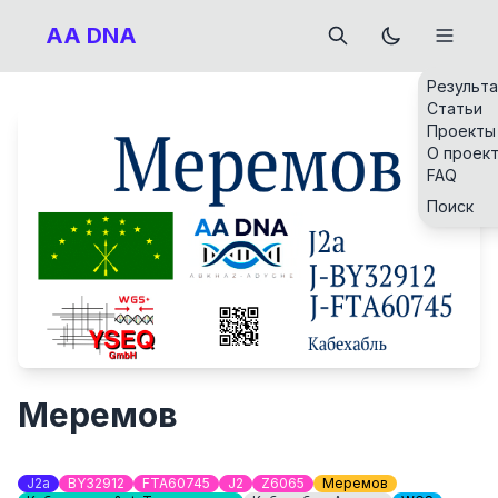
AA DNA
Результ
Статьи
Проекты
О проек
FAQ
Поиск
Меремов
J2a
BY32912
FTA60745
J2
Z6065
Меремов