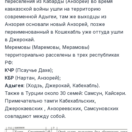
переселения из Кабарды (Анзорей) во время
кавказской войны ушли на территорию
современной Адыгеи, там же выходцы из
Анзорея основали новый Анзорей, позже
переименованный в Кошехабль уже оттуда ушли
в Джерокай.
Меремовы (Маремовы, Мерамовы)
территориально расселены в трех республиках
РФ:
КЧР
(Псаучье Дахе);
КБР
(Нартан, Анзорей);
Адыгея
: (Ходзь, Джерокай, Кабехабль).
Также в Турции около 30 семей: Самсун, Кайсери.
Примечательно тамги Кабехабльских,
Джерокаевских , Анзореевских, Самсуновских
совпадают между собой.