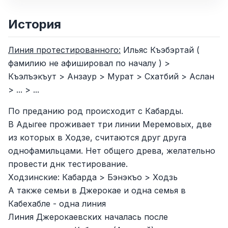
История
Линия протестированного:
Ильяс Къэбэртай (
фамилию не афишировал по началу ) >
Къэлъэкъут > Анзаур > Мурат > Схатбий > Аслан
> ... > ...
По преданию род происходит с Кабарды.
В Адыгее проживает три линии Меремовых, две
из которых в Ходзе, считаются друг друга
однофамильцами. Нет общего древа, желательно
провести днк тестирование.
Ходзинские: Кабарда > Бэнэкъо > Ходзь
А также семьи в Джерокае и одна семья в
Кабехабле - одна линия
Линия Джерокаевских началась после