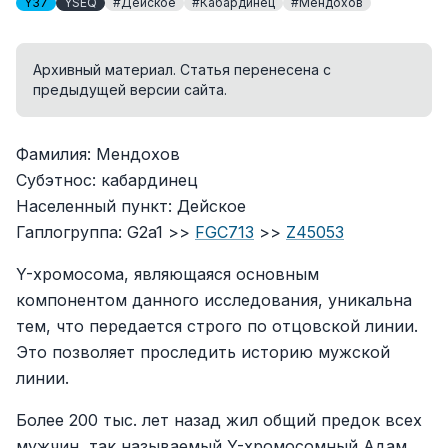
Y37
YSEQ
#Дейское
#Кабардинец
#Мендохов
Архивный материал. Статья перенесена с
предыдущей версии сайта.
Фамилия: Мендохов
Субэтнос: кабардинец
Населенный пункт: Дейское
Гаплогруппа: G2a1 >>
FGC713
>>
Z45053
Y-хромосома, являющаяся основным
компонентом данного исследования, уникальна
тем, что передается строго по отцовской линии.
Это позволяет проследить историю мужской
линии.
Более 200 тыс. лет назад жил общий предок всех
мужчин, так называемый Y-хромосомный Адам.