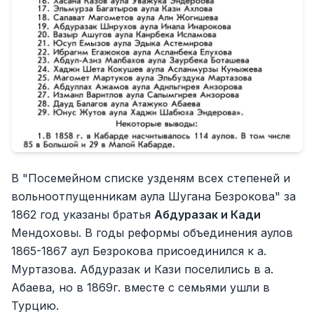
В "Посемейном списке узденям всех степеней и
вольноотпущенникам аула Шугана Безрокова" за
1862 год указаны братья
Абдуразак и Кади
Мендоховы. В годы реформы объединения аулов
1865-1867 аул Безрокова присоединился к а.
Муртазова. Абдуразак и Кази поселились в а.
Абаева, но в 1869г. вместе с семьями ушли в
Турцию.