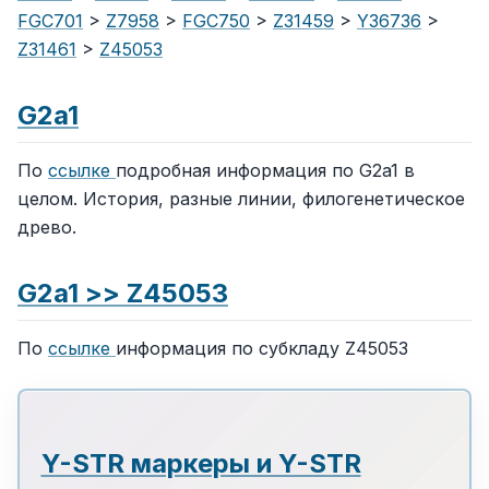
FGC701
>
Z7958
>
FGC750
>
Z31459
>
Y36736
>
Z31461
>
Z45053
G2a1
По
ссылке
подробная информация по G2a1 в
целом. История, разные линии, филогенетическое
древо.
G2a1 >> Z45053
По
ссылке
информация по субкладу Z45053
Y-STR маркеры и Y-STR