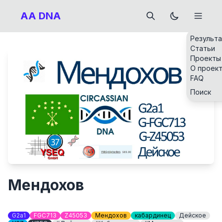
AA DNA
Результ
Статьи
Проекты
О проек
FAQ
Поиск
Мендохов
G2a1
FGC713
Z45053
Мендохов
кабардинец
Дейское