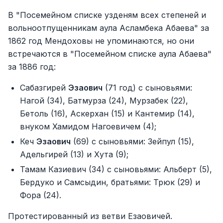
В "Посемейном списке узденям всех степеней и
вольноотпущенникам аула Асламбека Абаева" за
1862 год Мендоховы не упоминаются, но они
встречаются в "Посемейном списке аула Абаева"
за 1886 год:
Сабазгирей
Эзаович
(71 год) с сыновьями:
Нагой (34), Батмурза (24), Мурзабек (22),
Бетоль (16), Аскерхан (15) и Кантемир (14),
внуком Хамидом Нагоевичем (4);
Кеч
Эзаович
(69) с сыновьями: Зейпул (15),
Адельгирей (13) и Хута (9);
Тамам Казиевич (34) с сыновьями: Альберт (5),
Бердуко и Самсыдин, братьями: Трюк (29) и
Фора (24).
Протестированный из ветви Езаовичей.