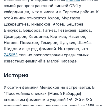
самой распространенной линией G2a1 у
кабардинцев, в том числе и в Терском районе. К
этой линии относятся Ахлов, Муртазов,
Джерештиев, Инароков, Агоев, Бештоев,
Бижуков, Бэшоров, Гагиев, Гетажеев, Далов,
Джандаров, Квициниа, Кертиев, Насипов,
Ногаев, Пшмахов, Темиров, Цулукия, Шамба,
Шидов и еще ряд фамилий. Интересно, что
Z45053
сильно распространен среди самых
известных фамилий в Малой Кабарде.
История
У осетин фамилия Мендохов не встречается. В
"Посемейных списках [Малой Кабарды]
княжеским фамилиям и узденей 1-й, 2-й и 3-й
степеней равно вольноотпущенников" за 1858 год