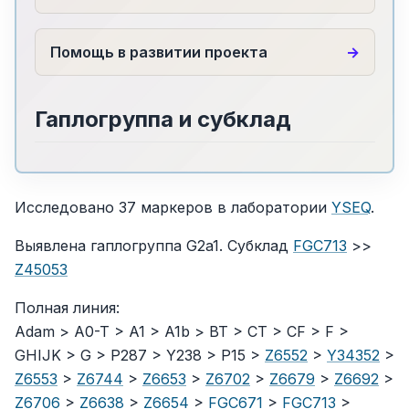
Помощь в развитии проекта
Гаплогруппа и субклад
Исследовано 37 маркеров в лаборатории
YSEQ
.
Выявлена гаплогруппа G2a1. Субклад
FGC713
>>
Z45053
Полная линия:
Adam > A0-T > A1 > A1b > BT > CT > CF > F >
GHIJK > G > P287 > Y238 > P15 >
Z6552
>
Y34352
>
Z6553
>
Z6744
>
Z6653
>
Z6702
>
Z6679
>
Z6692
>
Z6706
>
Z6638
>
Z6654
>
FGC671
>
FGC713
>