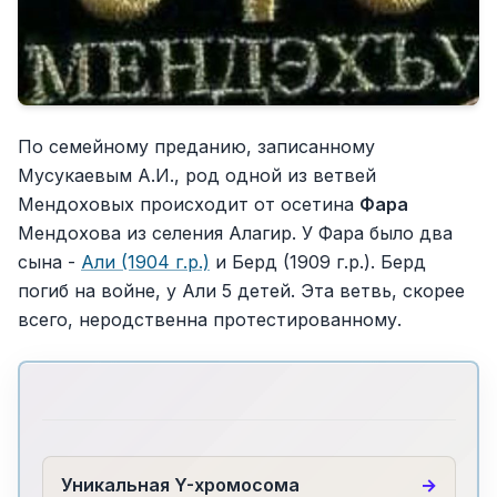
По семейному преданию, записанному
Мусукаевым А.И., род одной из ветвей
Мендоховых происходит от осетина
Фара
Мендохова из селения Алагир. У Фара было два
сына -
Али (1904 г.р.)
и Берд (1909 г.р.). Берд
погиб на войне, у Али 5 детей. Эта ветвь, скорее
всего, неродственна протестированному.
Уникальная Y-хромосома