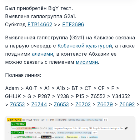
Был приобретён BigY тест.
Выявлена гаплогруппа G2a1.
Субклад
FTB14662
>>
FTF3696
Выявленная гаплогруппа (G2a1) на Кавказе связана
в первую очередь с
Кобанской культурой
, а также
поздними
аланами
, в контексте Абхазии ее
можно связать с племенем
мисимян
.
Полная линия:
Adam > A0-T > A1 > A1b > BT > CT > CF > F >
GHIJK > G > P287 > Y238 > P15 > Z6552 > Y34352
>
Z6553
>
Z6744
>
Z6653
>
Z6702
>
Z6679
>
Z6692