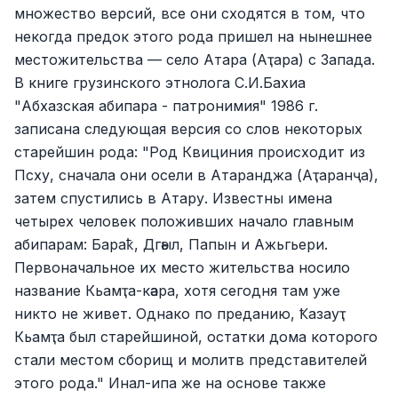
множество версий, все они сходятся в том, что
некогда предок этого рода пришел на нынешнее
местожительства — село Атара (Аҭара) с Запада.
В книге грузинского этнолога С.И.Бахиа
"Абхазская абипара - патронимия" 1986 г.
записана следующая версия со слов некоторых
старейшин рода: "Род Квициния происходит из
Псху, сначала они осели в Атаранджа (Аҭаранҷа),
затем спустились в Атару. Известны имена
четырех человек положивших начало главным
абипарам: Бараҟ, Дгәыл, Папын и Ажьгьери.
Первоначальное их место жительства носило
название Кьамҭа-кәара, хотя сегодня там уже
никто не живет. Однако по преданию, Ҟазауҭ
Кьамҭа был старейшиной, остатки дома которого
стали местом сборищ и молитв представителей
этого рода." Инал-ипа же на основе также