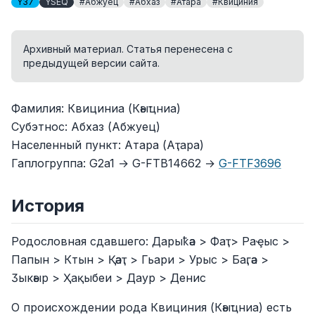
Y37
YSEQ
#Абжуец
#Абхаз
#Атара
#Квициния
Архивный материал. Статья перенесена с
предыдущей версии сайта.
Фамилия: Квициниа (Кәыҵниа)
Субэтнос: Абхаз (Абжуец)
Населенный пункт: Атара (Аҭара)
Гаплогруппа: G2a1 → G-FTB14662 →
G-FTF3696
История
Родословная сдавшего: Дарыҟәа > Фаҭ> Раҿыс >
Папын > Ктын > Қәаҭ > Гьари > Урыс > Баӷәа >
Ӡыкәыр > Ҳақыбеи > Даур > Денис
О происхождении рода Квициния (Кәыҵниа) есть