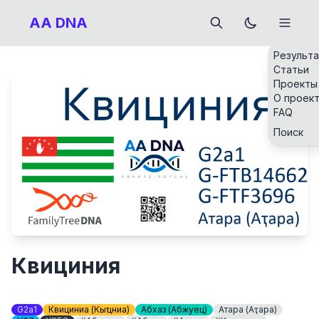
AA DNA
Результ
Статьи
Проекты
О проек
FAQ
Поиск
Квициния
G2a1
Квициниа (Кәыҵниа)
Абхаз (Абжуец)
Атара (Аҭара)