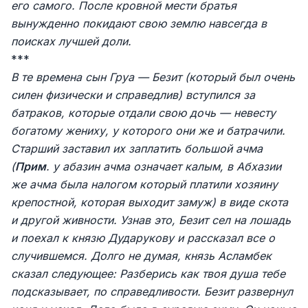
его самого. После кровной мести братья
вынужденно покидают свою землю навсегда в
поисках лучшей доли.
***
В те времена сын Груа — Безит (который был очень
силен физически и справедлив) вступился за
батраков, которые отдали свою дочь — невесту
богатому жениху, у которого они же и батрачили.
Старший заставил их заплатить большой ачма
(
Прим
. у абазин ачма означает калым, в Абхазии
же ачма была налогом который платили хозяину
крепостной, которая выходит замуж) в виде скота
и другой живности. Узнав это, Безит сел на лошадь
и поехал к князю Дударукову и рассказал все о
случившемся. Долго не думая, князь Асламбек
сказал следующее: Разберись как твоя душа тебе
подсказывает, по справедливости. Безит развернул