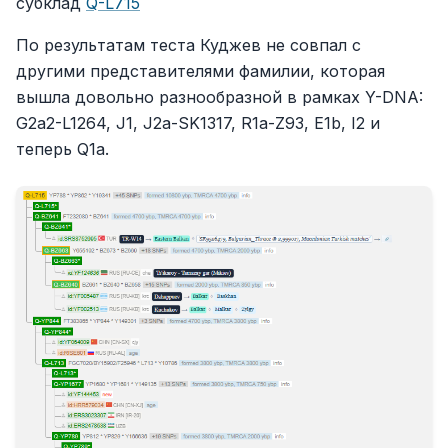
субклад
Q-L715
По результатам теста Куджев не совпал с
другими представителями фамилии, которая
вышла довольно разнообразной в рамках Y-DNA:
G2a2-L1264, J1, J2a-SK1317, R1a-Z93, E1b, I2 и
теперь Q1a.