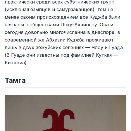
практически среди всех субэтнических групп
(исключая бзыпцев и самурзаканцев), тем не
менее своим происхождением все Куджба были
связаны с обществами Псху-Ахчипсоу. Она и
сегодня довольно многочисленна в диаспоре, в
современной же Абхазии Куджба проживают
лишь в двух абжуйских селениях — Члоу и Гуада
(В Гуаде они известны под фамилией Куткая —
Кәыткаиа).
Тамга