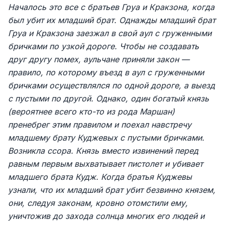
Началось это все с братьев Груа и Кракзона, когда
был убит их младший брат. Однажды младший брат
Груа и Кракзона заезжал в свой аул с груженными
бричками по узкой дороге. Чтобы не создавать
друг другу помех, аульчане приняли закон —
правило, по которому въезд в аул с груженными
бричками осуществлялся по одной дороге, а выезд
с пустыми по другой. Однако, один богатый князь
(вероятнее всего кто-то из рода Маршан)
пренебрег этим правилом и поехал навстречу
младшему брату Куджевых с пустыми бричками.
Возникла ссора. Князь вместо извинений перед
равным первым выхватывает пистолет и убивает
младшего брата Кудж. Когда братья Куджевы
узнали, что их младший брат убит безвинно князем,
они, следуя законам, кровно отомстили ему,
уничтожив до захода солнца многих его людей и