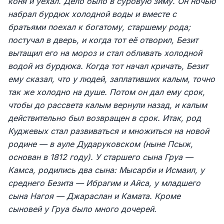
коня и уехал. Дело было в суровую зиму. Он ночью
набрал бурдюк холодной воды и вместе с
братьями поехал к богатому, старшему рода;
постучал в дверь, и когда тот её отворил, Безит
вытащил его на мороз и стал обливать холодной
водой из бурдюка. Когда тот начал кричать, Безит
ему сказал, что у людей, заплативших калым, точно
так же холодно на душе. Потом он дал ему срок,
чтобы до рассвета калым вернули назад, и калым
действительно был возвращен в срок. Итак, род
Куджевых стал развиваться и множиться на новой
родине — в ауле Дударуковском (ныне Псыж,
основан в 1812 году). У старшего сына Груа —
Камса, родились два сына: Мысарби и Исмаил, у
среднего Безита — Ибрагим и Айса, у младшего
сына Нагоя — Джараслан и Камата. Кроме
сыновей у Груа было много дочерей.