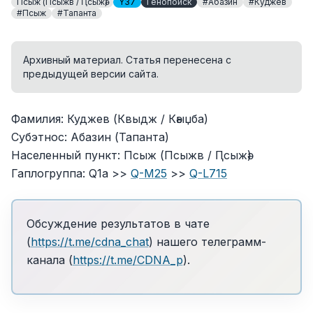
Псыж (Псыжв / Ԥсыжә)
Y37
Генопоиск
#Абазин
#Куджев
#Псыж
#Тапанта
Архивный материал. Статья перенесена с
предыдущей версии сайта.
Фамилия: Куджев (Квыдж / Кәыџба)
Субэтнос: Абазин (Тапанта)
Населенный пункт: Псыж (Псыжв / Ԥсыжә)
Гаплогруппа: Q1a >>
Q-M25
>>
Q-L715
Обсуждение результатов в чате
(
https://t.me/cdna_chat
) нашего телеграмм-
канала (
https://t.me/CDNA_p
).