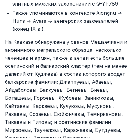
элитных мужских захоронений с Q-YP789
Также упоминаются в контексте Xiongnu →
Huns → Avars → венгерских завоевателей
(конец IX в.).
На Кавказе обнаружена у сванов Мешвелиани и
анонимного мегрельского образца, несколько
чеченцев и армян, также в ветви есть большие
осетинский и балкарский кластер (тем не менее
далекий от Куджева) в состав которого входят
балкарские фамилии: Джаппуевы, Абаевы,
Айдаболовы, Баккуевы, Бегиевы, Биевы,
Боташевы, Гороевы, Жубоевы, Заниюковы,
Кайтаевы, Каркаевы, Кучуковы, Мусуковы,
Рахаевы, Созаевы, Сюйюнчевы, Темиркановы,
Тикаевы и Тиловы; и осетинские фамилии
Мирзоевы, Таучеловы, Каражаевы, Бутдуевы,
Кануковы, Дзугаевы и Дзодзаевы.