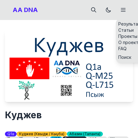
AA DNA
Результ
Статьи
Проекты
О проек
FAQ
Поиск
Куджев
Q1a
Куджев (Квыдж / Кәыџба)
Абазин (Тапанта)