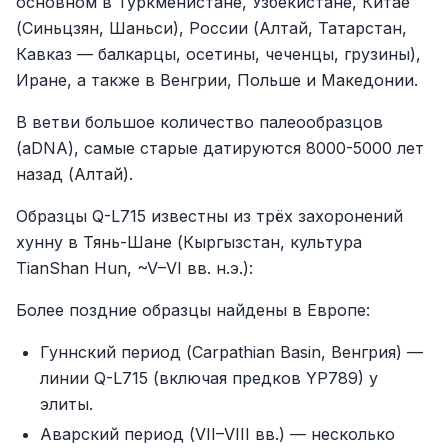
основном в Туркменистане, Узбекистане, Китае
(Синьцзян, Шаньси), России (Алтай, Татарстан,
Кавказ — балкарцы, осетины, чеченцы, грузины),
Иране, а также в Венгрии, Польше и Македонии.
В ветви большое количество палеообразцов
(aDNA), самые старые датируются 8000-5000 лет
назад (Алтай).
Образцы Q-L715 известны из трёх захоронений
хунну в Тянь-Шане (Кыргызстан, культура
TianShan Hun, ~V–VI вв. н.э.):
Более поздние образцы найдены в Европе:
Гуннский период (Carpathian Basin, Венгрия) —
линии Q-L715 (включая предков YP789) у
элиты.
Аварский период (VII–VIII вв.) — несколько