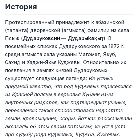
История
Протестированный принадлежит к абазинской
(тапанта) дворянской (агмыста) фамилии из села
Псыж (
Дударуковсий
—
Дударыҟәақыҭ
). В
посемейных списках Дударуковского за 1872 г.
среди агмыста села указаны Магомет, Якуб,
Сахид и Хаджи-Яхья Куджевы. Относительно их
появления в землях князей Дударуковых
существует следующая легенда:
Из устных
преданий известно, что род Куджевых переселился
из Красной поляны в верховья Кубани из-за
внутренних раздоров, как подтверждают ученые,
переселению также способствовали недостаток
земли, кровомщение, ссоры. Вот как рассказывали
аксакалы об этом своим потомкам, из уст в уста
про судьбу рода Куджевых, Куджба, Кужевых: