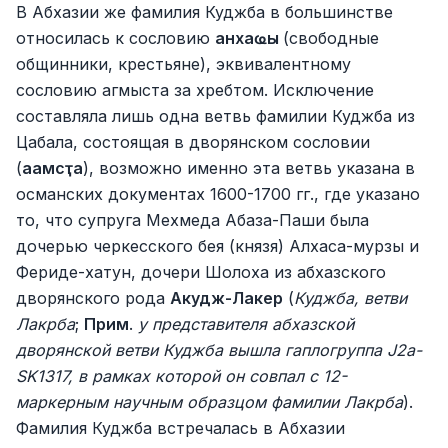
В Абхазии же фамилия Куджба в большинстве
относилась к сословию
анхаҩы
(свободные
общинники, крестьяне), эквивалентному
сословию агмыста за хребтом. Исключение
составляла лишь одна ветвь фамилии Куджба из
Цабала, состоящая в дворянском сословии
(
аамсҭа
), возможно именно эта ветвь указана в
османских документах 1600-1700 гг., где указано
то, что супруга Мехмеда Абаза-Паши была
дочерью черкесского бея (князя) Алхаса-мурзы и
Фериде-хатун, дочери Шолоха из абхазского
дворянского рода
Акудж-Лакер
(
Куджба, ветви
Лакрба
;
Прим
.
у представителя абхазской
дворянской ветви Куджба вышла гаплогруппа J2a-
SK1317, в рамках которой он совпал с 12-
маркерным научным образцом фамилии Лакрба
).
Фамилия Куджба встречалась в Абхазии