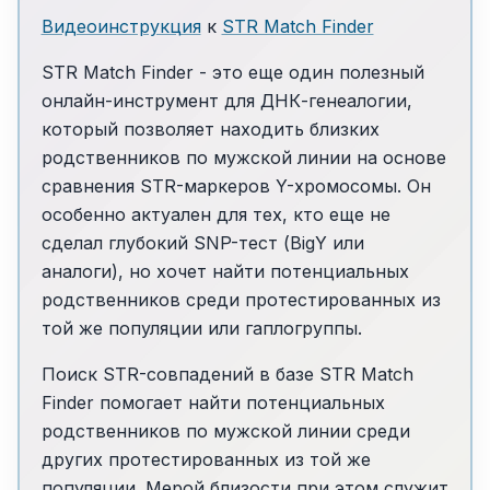
Видеоинструкция
к
STR Match Finder
STR Match Finder - это еще один полезный
онлайн-инструмент для ДНК-генеалогии,
который позволяет находить близких
родственников по мужской линии на основе
сравнения STR-маркеров Y-хромосомы. Он
особенно актуален для тех, кто еще не
сделал глубокий SNP-тест (BigY или
аналоги), но хочет найти потенциальных
родственников среди протестированных из
той же популяции или гаплогруппы.
Поиск STR-совпадений в базе STR Match
Finder помогает найти потенциальных
родственников по мужской линии среди
других протестированных из той же
популяции. Мерой близости при этом служит