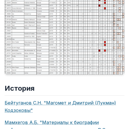
История
Бейтуганов С.Н. "Магомет и Дмитрий (Лукман)
Кодзоковы"
Мамхегов А.Б. "Материалы к биографии