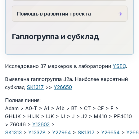
Помощь в развитии проекта
Гаплогруппа и субклад
Исследовано 37 маркеров в лаборатории
YSEQ
.
Выявлена гаплогруппа J2a. Наиболее вероятный
субклад
SK1317
>>
Y26650
Полная линия:
Adam > A0-T > A1 > A1b > BT > CT > CF > F >
GHIJK > HIJK > IJK > IJ > J > J2 > M410 > PF4610
> Z6046 >
Y12603
>
SK1313
>
Y12378
>
Y27964
>
SK1317
>
Y26654
>
Y266