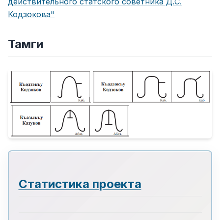
действительного статского советника Д.С.
Кодзокова"
Тамги
Статистика проекта