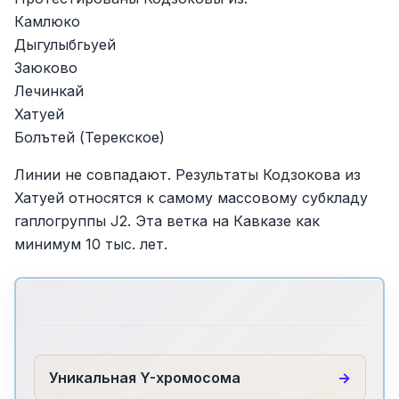
Камлюко
Дыгулыбгьуей
Заюково
Лечинкай
Хатуей
Болътей (Терекское)
Линии не совпадают. Результаты Кодзокова из
Хатуей относятся к самому массовому субкладу
гаплогруппы J2. Эта ветка на Кавказе как
минимум 10 тыс. лет.
Уникальная Y-хромосома