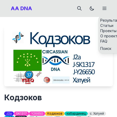
AA DNA
Результ
Статьи
Проекты
О проек
FAQ
Поиск
Кодзоков
J2a
SK1317
Y26650
Кодзоков
кабардинец
с. Хатуей