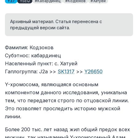
Y37
YSEQ
#Кабардинец
#Кодзоков
#Хатуей
Архивный материал. Статья перенесена с
предыдущей версии сайта.
Фамилия: Кодзоков
Субэтнос: кабардинец
Населенный пункт: с. Хатуей
Гаплогруппа: J2a >>
SK1317
>>
Y26650
Y-хромосома, являющаяся основным
компонентом данного исследования, уникальна
тем, что передается строго по отцовской линии.
Это позволяет проследить историю мужской
линии.
Более 200 тыс. лет назад жил общий предок всех
мужчин, так называемый Y-хромосомный Адам.