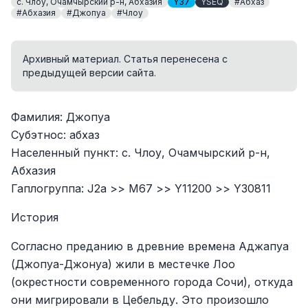
с. Члоу, Очамчырский р-н, Абхазия
Y37
YSEQ
#Абхаз
#Абхазия
#Джопуа
#Члоу
Архивный материал. Статья перенесена с
предыдущей версии сайта.
Фамилия: Джопуа
Субэтнос: абхаз
Населенный пункт: с. Члоу, Очамчырский р-н,
Абхазия
Гаплогруппа: J2a >> M67 >> Y11200 >> Y30811
История
Согласно преданию в древние времена Аджапуа
(Джопуа-Джонуа) жили в местечке Лоо
(окрестности современного города Сочи), откуда
они мигрировали в Цебельду. Это произошло