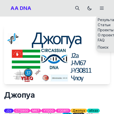
AA DNA
Результ
Статьи
Проекты
О проек
FAQ
Поиск
Джопуа
J2a
CTS900
M67
Y11200
Y30811
Джопуа
абхаз