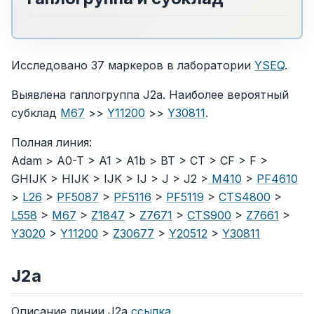
Исследовано 37 маркеров в лаборатории
YSEQ
.
Выявлена гаплогруппа J2a. Наиболее вероятный
субклад
M67
>>
Y11200
>>
Y30811
.
Полная линия:
Adam > A0-T > A1 > A1b > BT > CT > CF > F >
GHIJK > HIJK > IJK > IJ > J > J2 >
M410
>
PF4610
>
L26
>
PF5087
>
PF5116
>
PF5119
>
CTS4800
>
L558
>
M67
>
Z1847
>
Z7671
>
CTS900
>
Z7661
>
Y3020
>
Y11200
>
Z30677
>
Y20512
>
Y30811
J2a
Описание линии J2a
ссылка