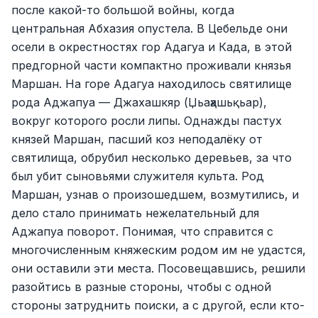
после какой-то большой войны, когда
центральная Абхазия опустела. В Цебельде они
осели в окрестностях гор Адагуа и Када, в этой
предгорной части компактно проживали князья
Маршан. На горе Адагуа находилось святилище
рода Аджапуа — Джахашкяр (Џьаҳашьқьар),
вокруг которого росли липы. Однажды пастух
князей Маршан, пасший коз неподалёку от
святилища, обрубил несколько деревьев, за что
был убит сыновьями служителя культа. Род
Маршан, узнав о произошедшем, возмутились, и
дело стало принимать нежелательный для
Аджапуа поворот. Понимая, что справится с
многочисленным княжеским родом им не удастся,
они оставили эти места. Посовещавшись, решили
разойтись в разные стороны, чтобы с одной
стороны затруднить поиски, а с другой, если кто-