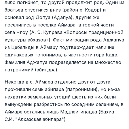
либо погибнет, то другой продолжит род. Один из
братьев спустился вниз (район р. Кодор) и
основал род Допуа (Адапуа), другие же
поселились в поселке Аймара, в горной части
села Члоу (А. Э. Куправа «Вопросы традиционной
культуры абхазов»). Факт миграции рода Аджапуа
из Цебельды в Аймару подтверждает наличие
одинаковых топонимов, в частности гора Када.
Фамилия Аджапуа подразделяется на множество
патронимий (абиԥара).
Некогда в с. Аймара отдельно друг от друга
проживали семь абипара (патронимий), но из-за
нехватки земельных угодий шесть из них были
вынуждены разбрестись по соседним селениям, в
Аймаре остались лишь Мадлеи-иԥацәа (Бахиа
С.И. "Абхазская абипара")