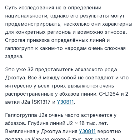
Суть исследования не в определении
национальности, однако его результаты могут
продемонстрировать, насколько они характерны
для конкретных регионов и возможно этносов.
Строгая привязка определённых линий и
гаплогрупп к каким-то народам очень сложная
задача.
Это уже 3й представитель абхазского рода
Джопуа. Все 3 между собой не совпадают и что
интересно у всех троих выявляются очень
распространенные у абхазов линии. G-L1264 и 2
ветки J2a (SK1317 и
Y30811
.
Гаплогруппа J2a очень часто встречается у
абхазов. Глубина линий J2 ~ 18 тыс. лет.
Выявленная у Джопуа линия
Y30811
вероятно
попала на Кавказ около 6 тыс. лет назад, а