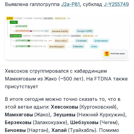
Выявлена гаплогруппа
J2a-P81
, субклад
J-Y255749
Хевсоков сгруппировался с кабардинцем
Мамхяговым из Жако (~500 лет). На FTDNA также
присутствует
В итоге сегодня можно точно сказать то, что в
этой ветви адыги:
Хевсоковы
(Кургоковский),
Мамхяговы
(Жако),
Зеушевы
(Нижний Куркужин),
Берзековы
(Залакокуаже),
Шебзуховы
(Чегем),
Бичоевы
(Нартан),
Хапай
(Туайхабль). Помимо