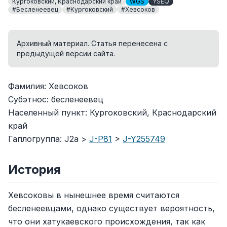
Кургоковский, Краснодарский край
WGS
YSEQ
#Бесленеевец
#Кургоковский
#Хевсоков
Архивный материал. Статья перенесена с
предыдущей версии сайта.
Фамилия: Хевсоков
Субэтнос: бесленеевец
Населенный пункт: Кургоковский, Краснодарский
край
Гаплогруппа: J2a >
J-P81
>
J-Y255749
История
Хевсоковы в нынешнее время считаются
бесленеевцами, однако существует вероятность,
что они хатукаевского происхождения, так как