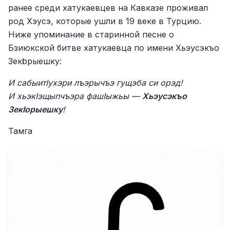
ранее среди хатукаевцев на Кавказе проживал
род Хэусэ, которые ушли в 19 веке в Турцию.
Ниже упоминание в старинной песне о
Бзиюкской битве хатукаевца по имени Хьэусэкъо
ЗекӀорыешку:
И сабыитӀухэри лъэрычъэ гущэба си орэд!
И хьэкӀэщыпчъэра фашӀыжьы —
Хьэусэкъо
ЗекӀорыешку
!
Тамга