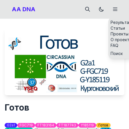
AA DNA
Результ
Статьи
Проекты
О проек
FAQ
Поиск
Готов
G2a1
FGC719
FT183164
FT187743
Y185119
Готов