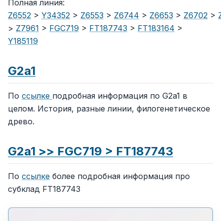
Полная линия:
Z6552
>
Y34352
>
Z6553
>
Z6744
>
Z6653
>
Z6702
>
>
Z7961
>
FGC719
>
FT187743
>
FT183164
>
Y185119
G2a1
По
ссылке
подробная информация по G2a1 в
целом. История, разные линии, филогенетическое
древо.
G2a1 >> FGC719 > FT187743
По
ссылке
более подробная информация про
субклад FT187743