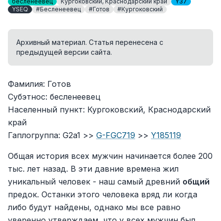
бесленеевец
Кургоковский, Краснодарский край
Y37
YSEQ
#Бесленеевец
#Готов
#Кургоковский
Архивный материал. Статья перенесена с
предыдущей версии сайта.
Фамилия: Готов
Субэтнос: бесленеевец
Населенный пункт: Кургоковский, Краснодарский
край
Гаплогруппа: G2a1 >>
G-FGC719
>>
Y185119
Общая история всех мужчин начинается более 200
тыс. лет назад. В эти давние времена жил
уникальный человек - наш самый древний
общий
предок. Останки этого человека вряд ли когда
либо будут найдены, однако мы все равно
уверенно утверждаем, что у всех мужчин был