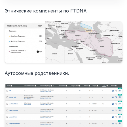
Этнические компоненты по FTDNA
Аутосомные родственники.