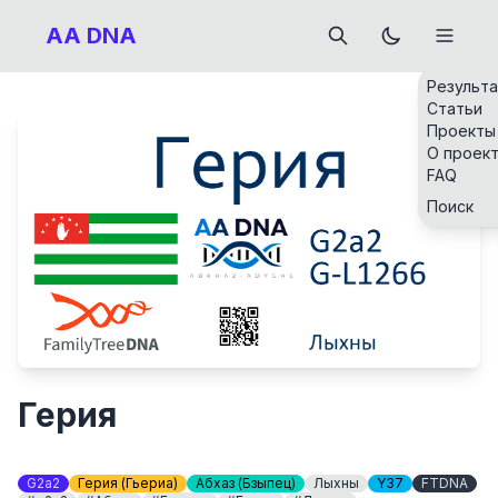
AA DNA
Результ
Статьи
Проекты
О проек
FAQ
Поиск
Герия
G2a2
Герия (Гьериа)
Абхаз (Бзыпец)
Лыхны
Y37
FTDNA