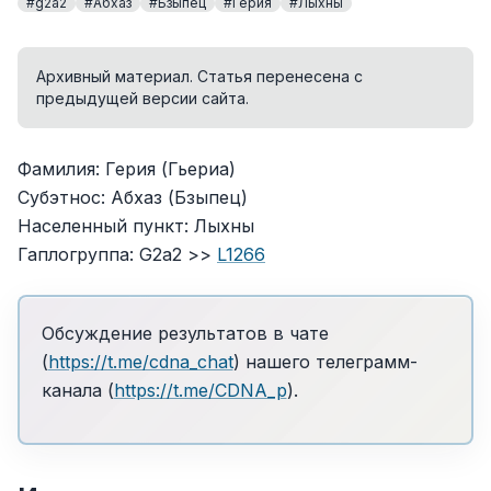
#g2a2
#Абхаз
#Бзыпец
#Герия
#Лыхны
Архивный материал. Статья перенесена с
предыдущей версии сайта.
Фамилия: Герия (Гьериа)
Субэтнос: Абхаз (Бзыпец)
Населенный пункт: Лыхны
Гаплогруппа: G2a2 >>
L1266
Обсуждение результатов в чате
(
https://t.me/cdna_chat
) нашего телеграмм-
канала (
https://t.me/CDNA_p
).