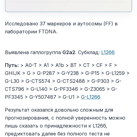
Исследовано 37 маркеров и аутосомы (FF) в
лаборатории FTDNA.
Выявлена гаплогруппа
G2a2
. Субклад:
L1266
Путь:
> A0-T > A1 > A1b > BT > CT > CF > F >
GHIJK > G > G-P287 > G-Y238 > G-P15 > G-L1259 >
G-L30 > G-CTS574 > G-CTS2488 > G-P303 > G-
CTS796 > G-L140 > G-PF3346 > G-Z3065 > G-
PF3345 > G-Y507487 > G-U1 >
G-L1266
Результат оказался довольно сложным для
прогнозирования, с полной уверенность можно
лишь сказать о принадлежности к L1266,
предиктовать далее без полного теста не