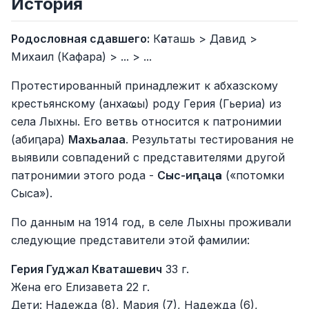
История
Родословная сдавшего:
Кәаташь > Давид >
Михаил (Кафара) > ... > ...
Протестированный принадлежит к абхазскому
крестьянскому (анхаҩы) роду Герия (Гьериа) из
села Лыхны. Его ветвь относится к патронимии
(абиԥара)
Махьалаа
. Результаты тестирования не
выявили совпадений с представителями другой
патронимии этого рода -
Сыс-иԥацәа
(«потомки
Сыса»).
По данным на 1914 год, в селе Лыхны проживали
следующие представители этой фамилии:
Герия Гуджал Кваташевич
33 г.
Жена его Елизавета 22 г.
Дети: Надежда (8), Мария (7), Надежда (6),