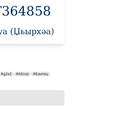
#g2a2
#Абхаз
#Бзыпец