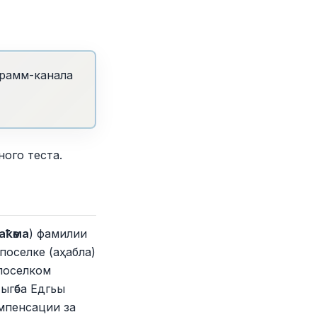
грамм-канала
ого теста.
аҟәма
) фамилии
поселке (аҳабла)
 поселком
ыгәба Едгьы
мпенсации за