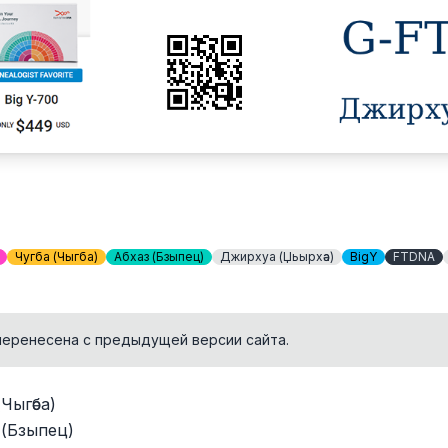
Чугба (Чыгәба)
Абхаз (Бзыпец)
Джирхуа (Џьырхәа)
BigY
FTDNA
перенесена с предыдущей версии сайта.
Чыгәба)
 (Бзыпец)