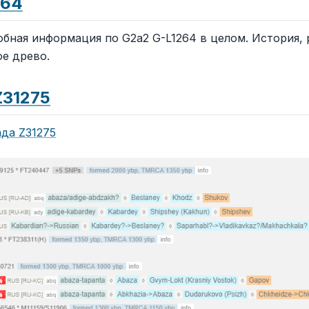
264
бная информация по G2a2 G-L1264 в целом. История, 
е древо.
Z31275
да Z31275