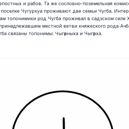
епостных и рабов. Та же сословно-поземельная комис
 поселке Чугурхуа проживают две семьи Чугба. Интер
лам топонимики род Чугба проживал в садзском селе
принадлежавшем местной ветви княжеского рода Ачба
гба связаны топонимы: Чыгәрныха и Чыгәрха.