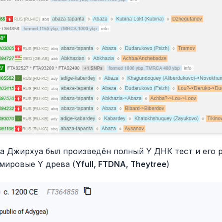
ла Джирхуа был произведён полный Y ДНК тест и его 
мировые Y древа (
Yfull, FTDNA, Theytree
)