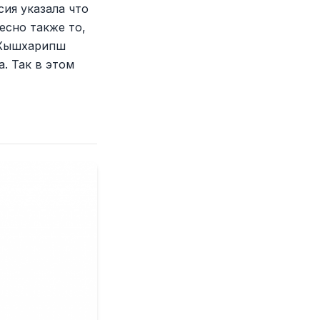
сия указала что
есно также то,
 Хышхарипш
. Так в этом