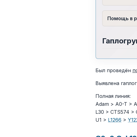
Помощь в р
Гаплогру
Был проведён
п
Выявлена гапло
Полная линия:
Adam > A0-T > A1
L30 > CTS574 > 
U1 >
L1266
>
Y12