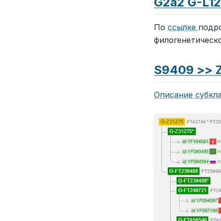
G2a2 G-L1
По
ссылке
подро
филогенетическо
S9409 >> 
Описание субкла