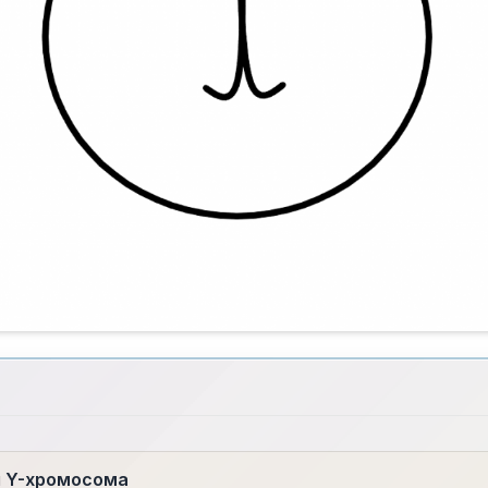
я Y-хромосома