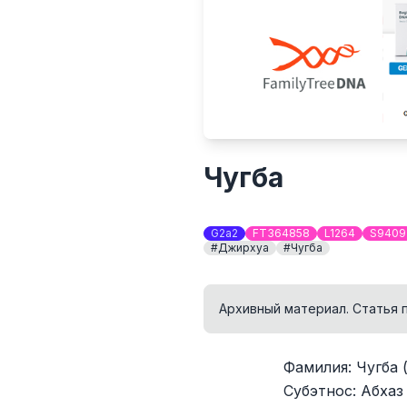
Чугба
G2a2
FT364858
L1264
S9409
#Джирхуа
#Чугба
Архивный материал. Статья 
Фамилия: Чугба (
Субэтнос: Абхаз