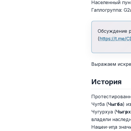
Населенный пунк
Гаплогруппа: G
Обсуждение ре
(
https://t.me/
Выражаем искре
История
Протестированн
Чугба (
Чыгәба
) и
Чугурхуа (
Чыгәрх
владели наследн
Наҩеи-иԥа значи