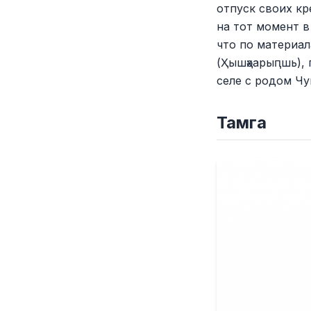
отпуск своих кр
на тот момент в
что по материа
(Ҳышәҳарыԥшь), 
селе с родом Чу
Тамга