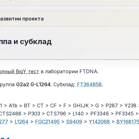
азвитии проекта
ппа и субклад
олный BigY тест
в лаборатории FTDNA.
группа
G2a2 G-L1264
. Cубклад:
FT364858
.
 > A1b > BT > CT > CF > F > GHIJK > G > P287 > Y238 
CTS2488 > P303 > CTS796 > L140 > PF3346 > PF3345 >
277
>
L1264
>
FGC21495
>
S9409
>
Y142068
>
BY16817