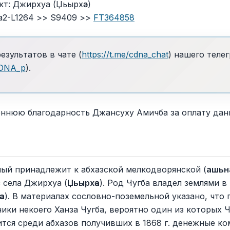
т: Джирхуа (Џьырхәа)
2a2-L1264 >> S9409 >>
FT364858
зультатов в чате (
https://t.me/cdna_chat
) нашего теле
CDNA_p
).
ннюю благодарность Джансуху Амичба за оплату данн
ый принадлежит к абхазской мелкодворянской (
ашьн
з села Джирхуа (
Џьырхәа
). Род Чугба владел землями в 
әа
). В материалах сословно-поземельной указано, что
ики некоего Ханза Чугба, вероятно один из которых Ч
тся среди абхазов получивших в 1868 г. денежные ко