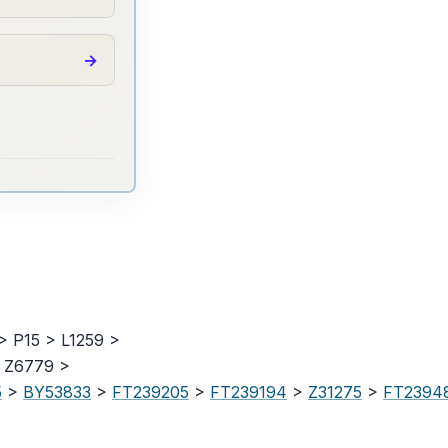
> P15 > L1259 >
 Z6779 >
5
>
BY53833
>
FT239205
>
FT239194
>
Z31275
>
FT2394