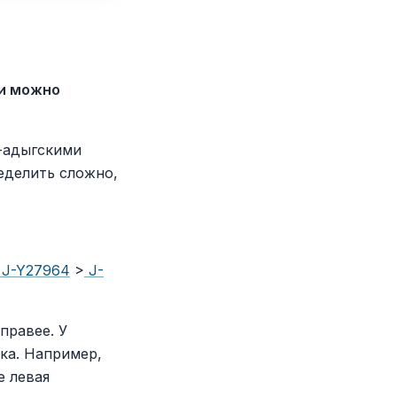
ки можно
о-адыгскими
еделить сложно,
J-Y27964
>
J-
правее. У
ка. Например,
е левая