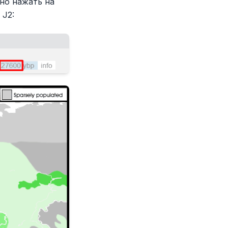
но нажать на
 J2: