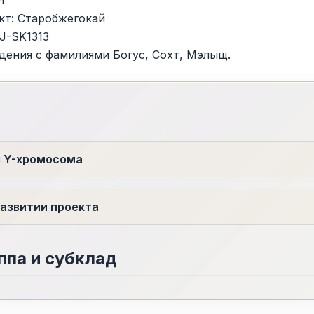
кт: Старобжегокай
 J-SK1313
дения с фамилиями Богус, Сохт, Мэлыщ.
я Y-хромосома
азвитии проекта
ппа и субклад