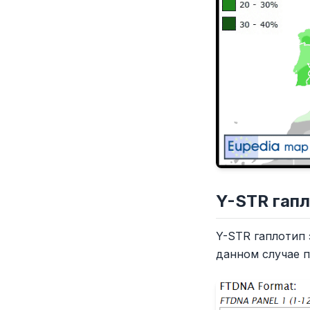
Y-STR гап
Y-STR гаплотип 
данном случае 