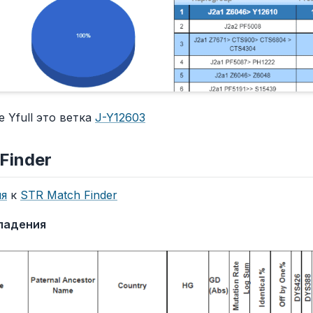
 Yfull это ветка
J-Y12603
Finder
ия
к
STR Match Finder
падения