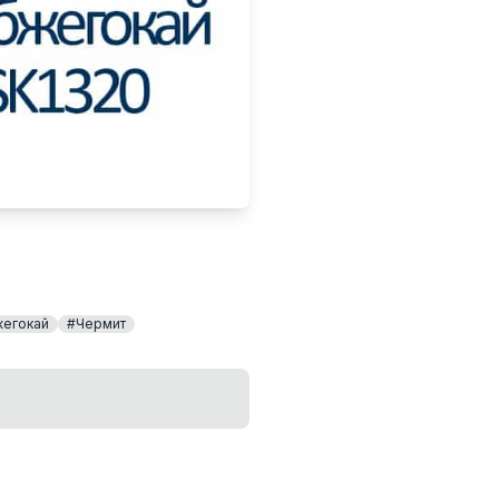
егокай
#Чермит