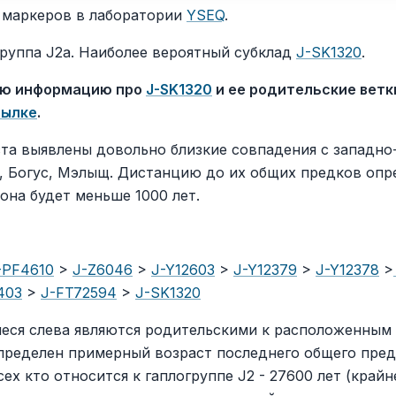
 маркеров в лаборатории
YSEQ
.
руппа J2a. Наиболее вероятный субклад
J-SK1320
.
ую информацию про
J-SK1320
и ее родительские вет
сылке
.
ста выявлены довольно близкие совпадения с западн
, Богус, Мэлыщ. Дистанцию до их общих предков опр
 она будет меньше 1000 лет.
-PF4610
>
J-Z6046
>
J-Y12603
>
J-Y12379
>
J-Y12378
>
403
>
J-FT72594
>
J-SK1320
еся слева являются родительскими к расположенным 
пределен примерный возраст последнего общего пред
ех кто относится к гаплогруппе J2 - 27600 лет (крайн