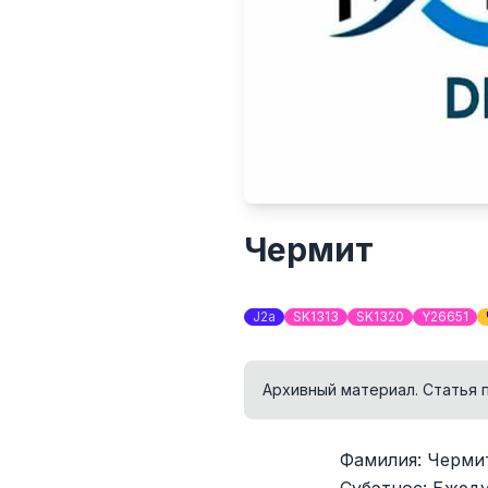
Чермит
J2a
SK1313
SK1320
Y26651
Архивный материал. Статья 
Фамилия: Черми
Субэтнос: Бжеду