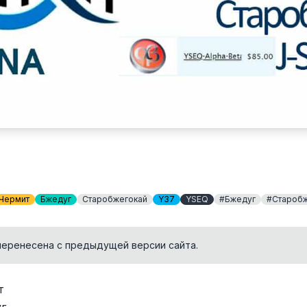
Чермит
Бжедуг
Старобжегокай
Y37
YSEQ
#Бжедуг
#Старобж
перенесена с предыдущей версии сайта.
т
г