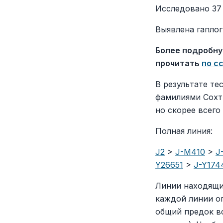
Исследовано 37
Выявлена гаплог
Более подробн
прочитать
по с
В результате те
фамилиями Сохт
но скорее всего
Полная линия:
J2
>
J-M410
>
J
Y26651
>
J-Y174
Линии находящи
каждой линии о
общий предок вс