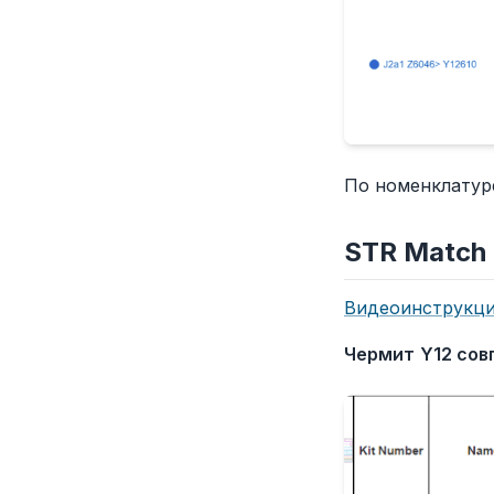
По номенклатуре
STR Match 
Видеоинструкц
Чермит
Y12 сов