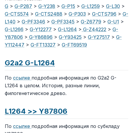
G
>
G-P287
>
G-Y238
>
G-P15
>
G-L1259
>
G-L30
>
G-CTS574
>
G-CTS2488
>
G-P303
>
G-CTS796
>
G-
L140
>
G-PF3346
>
G-PF3345
>
G-Z6779
>
G-U1
>
G-L1266
>
G-Y12277
>
G-L1264
>
G-Z44222
>
G-
Y87806
>
G-Y86896
>
G-Y93425
>
G-Y27517
>
G-
Y112447
>
G-FT13327
>
G-FT69519
G2a2 G-L1264
По
ссылке
подробная информация по G2a2 G-
L1264 в целом. История, разные линии,
филогенетическое древо.
L1264 >> Y87806
По
ссылке
подробная информация по субкладу