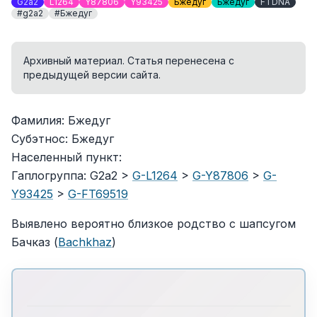
G2a2
L1264
Y87806
Y93425
Бжедуг
Бжедуг
FTDNA
#g2a2
#Бжедуг
Архивный материал. Статья перенесена с
предыдущей версии сайта.
Фамилия: Бжедуг
Субэтнос: Бжедуг
Населенный пункт:
Гаплогруппа: G2a2 >
G-L1264
>
G-Y87806
>
G-
Y93425
>
G-FT69519
Выявлено вероятно близкое родство с шапсугом
Бачказ (
Bachkhaz
)