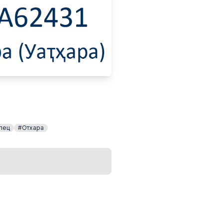
пец
#Отхара