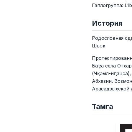
Гаплогруппа: L1
История
Родословная сд
Шьоҭа
Протестированн
Баҿа села Отхар
(Чқәыл-иԥацәа),
Абхазии. Возмож
Арасадзыхской а
Тамга