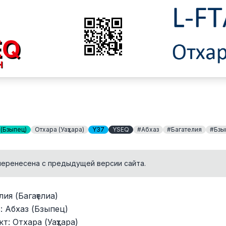
 (Бзыпец)
Отхара (Уаҭҳара)
Y37
YSEQ
#Абхаз
#Багателия
#Бзы
перенесена с предыдущей версии сайта.
ия (Багаҭелиа)
 Абхаз (Бзыпец)
т: Отхара (Уаҭҳара)