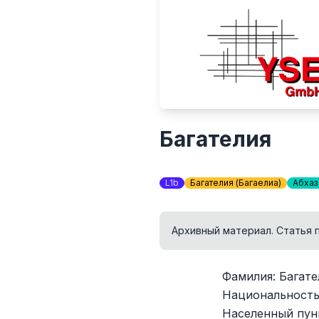
Багателия
L1b
Багателия (Багаҭелиа)
Абхаз
Архивный материал. Статья 
Фамилия: Багател
Национальность:
Населенный пунк