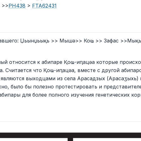
b >>
PH438
>
FTA62431
авшего: Џьынџьықь >> Мышә>> Коҩ >> Зафас >>Мықьҭа
ый относится к абипаре Қоҩ-иԥацәа которые происхо
а. Считается что Қоҩ-иԥацәа, вместе с другой абипа
 являются выходцами из села Арасадзых (Арасаӡыхь)
но, было бы полезно протестировать и представител
бипары для более полного изучения генетических кор