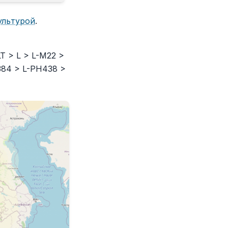
ультурой
.
T > L > L-M22 >
6384 > L-PH438 >