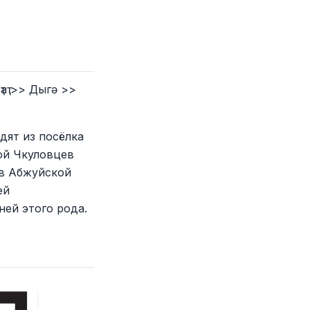
ҭ >> Дыгә >>
дят из посёлка
рой Чкуловцев
 в Абжуйской
ей
ней этого рода.