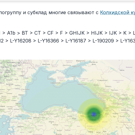
логруппу и субклад многие связывают с
Колхидской к
> A1b > BT > CT > CF > F > GHIJK > HIJK > IJK > K > L
2 > L-Y16208 > L-Y16366 > L-Y16187 > L-190209 > L-Y1