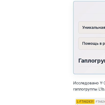
Уникальна
Помощь в р
Гаплогру
Исследовано Y-
гаплогруппы L1b