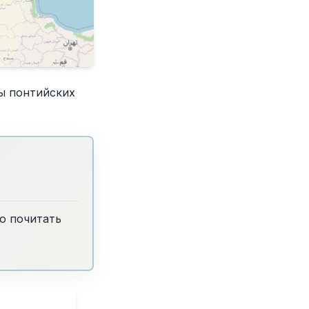
ы понтийских
о почитать