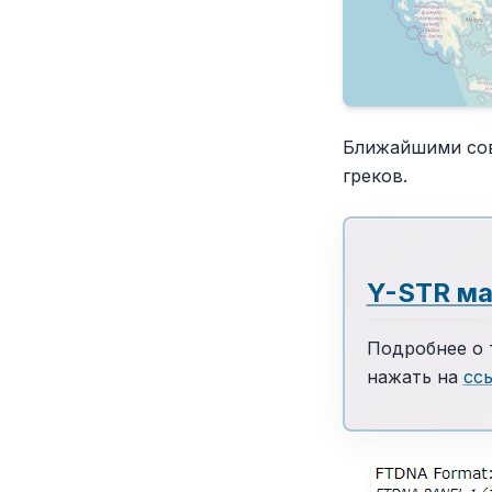
Ближайшими сов
греков.
Y-STR ма
Подробнее о 
нажать на
сс