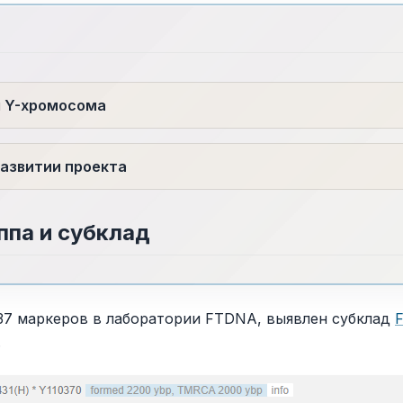
я Y-хромосома
азвитии проекта
ппа и субклад
37 маркеров в лаборатории FTDNA, выявлен субклад
.