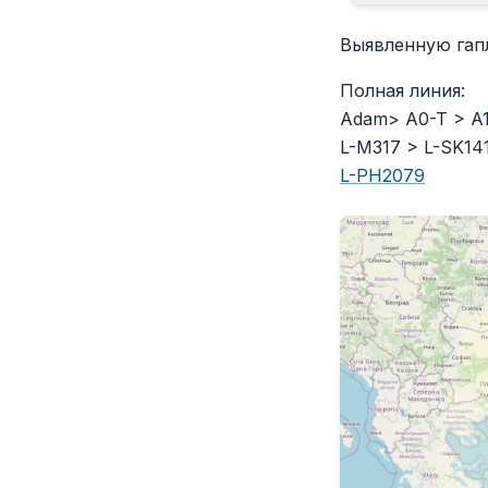
Выявленную гап
Полная линия:
Adam> A0-T > A1 
L-M317 > L-SK141
L-PH2079