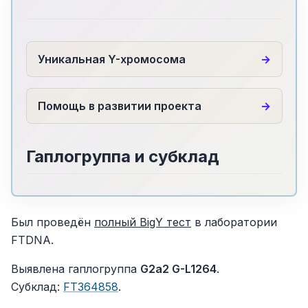
Уникальная Y-хромосома
Помощь в развитии проекта
Гаплогруппа и субклад
Был проведён
полный BigY тест
в лаборатории
FTDNA.
Выявлена гаплогруппа
G2a2 G-L1264
.
Cубклад:
FT364858
.