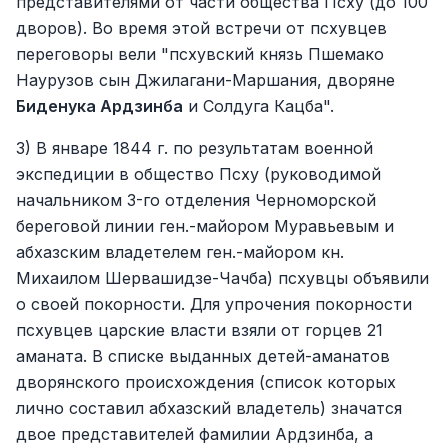
представителями от части общества Псху (до 100
дворов). Во время этой встречи от псхувцев
переговоры вели "псхувский князь Пшемако
Наурузов сын Джилагани-Маршания, дворяне
Биденука Ардзинба
и Солдуга Кацба".
3) В январе 1844 г. по результатам военной
экспедиции в общество Псху (руководимой
начальником 3-го отделения Черноморской
береговой линии ген.-майором Муравьевым и
абхазским владетелем ген.-майором кн.
Михаилом Шервашидзе-Чачба) псхувцы объявили
о своей покорности. Для упрочения покорности
псхувцев царские власти взяли от горцев 21
аманата. В списке выданных детей-аманатов
дворянского происхождения (список которых
лично составил абхазский владетель) значатся
двое представителей фамилии Ардзинба, а