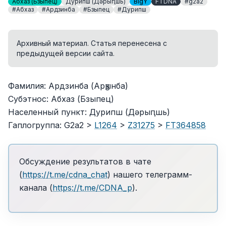
Абхаз (Бзыпец)
Дурипш (Дәрыԥшь)
BigY
FTDNA
#g2a2
#Абхаз
#Ардзинба
#Бзыпец
#Дурипш
Архивный материал. Статья перенесена с
предыдущей версии сайта.
Фамилия: Ардзинба (Арӡынба)
Субэтнос: Абхаз (Бзыпец)
Населенный пункт: Дурипш (Дәрыԥшь)
Гаплогруппа: G2a2 >
L1264
>
Z31275
>
FT364858
Обсуждение результатов в чате
(
https://t.me/cdna_chat
) нашего телеграмм-
канала (
https://t.me/CDNA_p
).