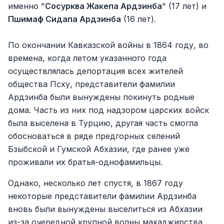
именно "
Сосурква Жакепа Ардзинба
" (17 лет) и
Пшимаф Сидапа Ардзинба
(16 лет).
По окончании Кавказской войны в 1864 году, во
времена, когда летом указанного года
осуществлялась депортация всех жителей
общества Псху, представители фамилии
Ардзинба были вынуждены покинуть родные
дома. Часть из них под надзором царских войск
была выселена в Турцию, другая часть смогла
обосноваться в ряде предгорных селений
Бзыбской и Гумской Абхазии, где ранее уже
проживали их братья-однофамильцы.
Однако, несколько лет спустя, в 1867 году
некоторые представители фамилии Ардзинба
вновь были вынуждены выселиться из Абхазии
из-за очередной крупной волны махаджирства,