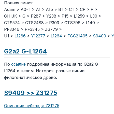
Полная линия:
Adam > A0-T > A1 > A1b > BT > CT > CF > F >
GHIJK > G > P287 > Y238 > P15 > L1259 > L30 >
CTS574 > CTS2488 > P303 > CTS796 > L140 >
PF3346 > PF3345 > Z6779 >
U1 >
L1266
>
Y12277
>
L1264
>
FGC21495
>
S9409
>
Y
G2a2 G-L1264
По
ссылке
подробная информация по G2a2 G-
L1264 в целом. История, разные линии,
филогенетическое древо.
S9409 >> Z31275
Описание субклада Z31275