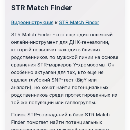
STR Match Finder
Видеоинструкция
к
STR Match Finder
STR Match Finder - это еще один полезный
онлайн-инструмент для ДНК-генеалогии,
который позволяет находить близких
родственников по мужской линии на основе
сравнения STR-маркеров Y-хромосомы. Он
особенно актуален для тех, кто еще не
сделал глубокий SNP-тест (BigY или
аналоги), но хочет найти потенциальных
родственников среди протестированных из
той же популяции или гаплогруппы.
Поиск STR-совпадений в базе STR Match
Finder помогает найти потенциальных
родственников по мужской линии среди