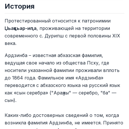
История
Протестированный относится к патронимии
Џьаҭқьар-иԥа
, проживающей на территории
современного с. Дурипш с первой половины XIX
века.
Ардзинба – известная абхазская фамилия,
ведущая свое начало из общества Псху, где
носители указанной фамилии проживали вплоть
до 1864 года. Фамильное имя «Ардзинба»
переводится с абхазского языка на русский язык
как «сын серебра» ("Араӡны" — серебро, "ба" —
сын).
Каких-либо достоверных сведений о том, когда
возникла фамилия Ардзинба, не имеется. Принято