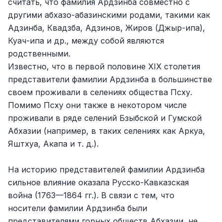
считать, что фамилия Ардзинба совместно с
другими абхазо-абазинскими родами, такими как
Адзинба, Квадзба, Адзинов, Жиров (Джыр-ипа),
Куач-ипа и др., между собой являются
родственными.
Известно, что в первой половине XIX столетия
представители фамилии Ардзинба в большинстве
своем проживали в селениях общества Псху.
Помимо Псху они также в некотором числе
проживали в ряде селений Бзыбской и Гумской
Абхазии (например, в таких селениях как Аркуа,
Яштхуа, Акапа и т. д.).
На историю представителей фамилии Ардзинба
сильное влияние оказала Русско-Кавказская
война (1763—1864 гг.). В связи с тем, что
носители фамилии Ардзинба были
представителями горных обществ Абхазии, не