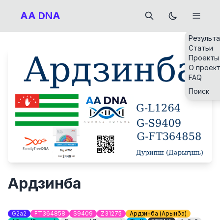
AA DNA
Результ
Статьи
Проекты
О проек
FAQ
Поиск
Ардзинба
G2a2
FT364858
S9409
Z31275
Ардзинба (Арӡынба)