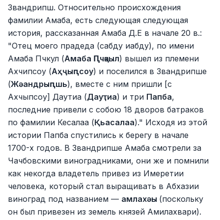
Звандрипш. Относительно происхождения
фамилии Амаба, есть следующая следующая
история, рассказанная Амаба Д.Е в начале 20 в.:
"Отец моего прадеда (сабду иабду), по имени
Амаба Пчкул (
Амаба Ԥчқәыл
) вышел из племени
Ахчипсоу (
Аҳҷыԥсоу
) и поселился в Звандрипше
(
Жәандрыԥшь
), вместе с ним пришли [с
Ахчыпсоу] Даутиа (
Дауҭиа
) и три
Папба
,
последние привели с собою 18 дворов батраков
по фамилии Кесалаа (
Қьасалаа
)." Исходя из этой
истории Папба спустились к берегу в начале
1700-х годов. В Звандрипше Амаба смотрели за
Чачбовскими виноградниками, они же и помнили
как некогда владетель привез из Имеретии
человека, который стал выращивать в Абхазии
виноград под названием —
амлахәы
(поскольку
он был привезен из земель князей Амилахвари).