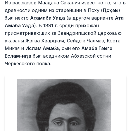
Из рассказов Маадана Сакания известно то, что в
древности одним из старейшин в Псху (
Ԥсҳәы
)
был некто
Аҭамаба Уада
(в другом варианте
Аҭа
Амаба Уада
). В 1891 г. среди прихожан
присматривающих за Звандрипшской церковью
указаны Жагва Хварцкия, Сейдык Чалмаз, Коста
Микая и
Ислам Амаба
, сын его
Амаба Гәыгә
Еслам-иԥа
был всадником Абхазской сотни
Черкесского полка.