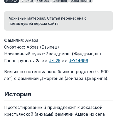
FTDNA
#Абхаз
#Амаба
#Бзыпец
#Звандрипш
Архивный материал. Статья перенесена с
предыдущей версии сайта.
Фамилия: Амаба
Субэтнос: Абхаз (Бзыпец)
Населенный пункт: Звандрипш (Жәандрыԥшь)
Гаплогруппа: J2a >>
J-L25
>>
J-Y14699
Выявлено потенциально близкое родство (~ 600
лет) с фамилией Джергения (абипара Джар-ипа).
История
Протестированный принадлежит к абхазской
крестьянской (анхаҩы) фамилии Амаба из села