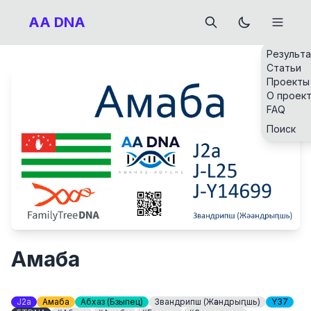
AA DNA
Результ
Статьи
Проекты
О проек
FAQ
Поиск
Амаба
J2a
Амаба
Абхаз (Бзыпец)
Звандрипш (Жәандрыԥшь)
Y37