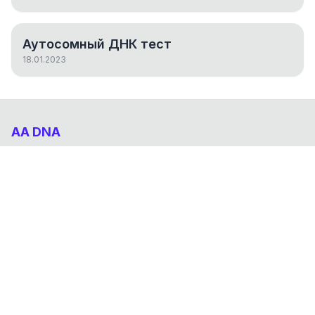
Аутосомный ДНК тест
18.01.2023
AA DNA
Абхазо-Адыгский ДНК проект
НАВИГАЦИЯ
Результаты
Статьи
О проекте
FAQ
© 2026 AA DNA. Все права защищены.