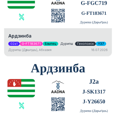
Ардзинба
G2a1
G-FT183671
Бзыпец
Дурипш
Генопоиск
Y37
Дурипш (Дәрыԥшь), Абхазия
16.07.2026