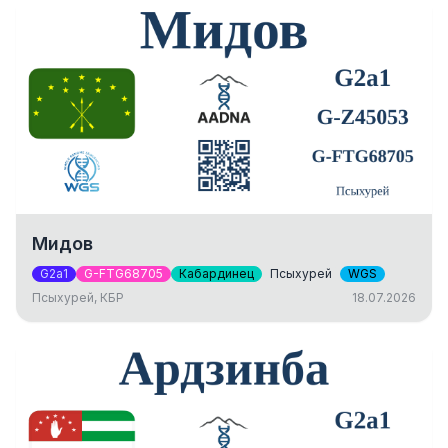
Мидов
G2a1
G-FTG68705
Кабардинец
Псыхурей
WGS
Псыхурей, КБР
18.07.2026