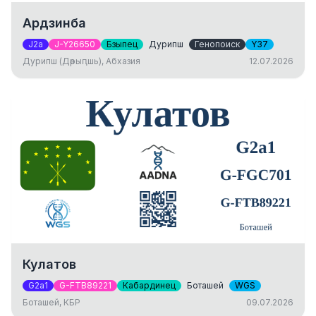
Ардзинба
J2a
J-Y26650
Бзыпец
Дурипш
Генопоиск
Y37
Дурипш (Дәрыԥшь), Абхазия
12.07.2026
Кулатов
G2a1
G-FTB89221
Кабардинец
Боташей
WGS
Боташей, КБР
09.07.2026