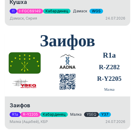
Кушха
I1
I-FGC69149
Кабардинец
Дамаск
WGS
Дамаск, Сирия
24.07.2026
Заифов
R1a
R-Y2205
Кабардинец
Малка
YSEQ
Y37
Малка (Ащабей), КБР
24.07.2026