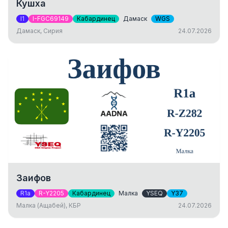
Кушха
I1
I-FGC69149
Кабардинец
Дамаск
WGS
Дамаск, Сирия
24.07.2026
Заифов
R1a
R-Y2205
Кабардинец
Малка
YSEQ
Y37
Малка (Ащабей), КБР
24.07.2026