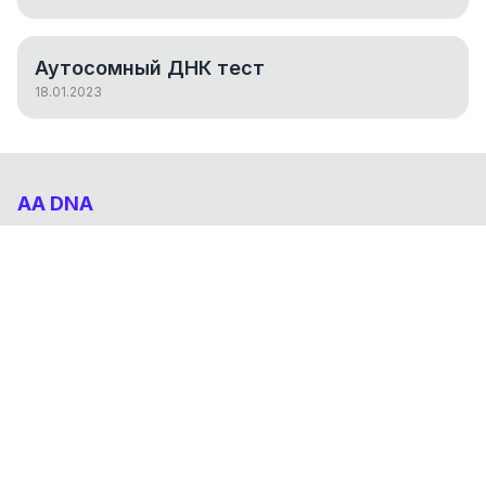
Аутосомный ДНК тест
18.01.2023
AA DNA
Абхазо-Адыгский ДНК проект
НАВИГАЦИЯ
Результаты
Статьи
О проекте
FAQ
© 2026 AA DNA. Все права защищены.