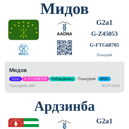
Мидов
G2a1
G-FTG68705
Кабардинец
Псыхурей
WGS
Псыхурей, КБР
18.07.2026