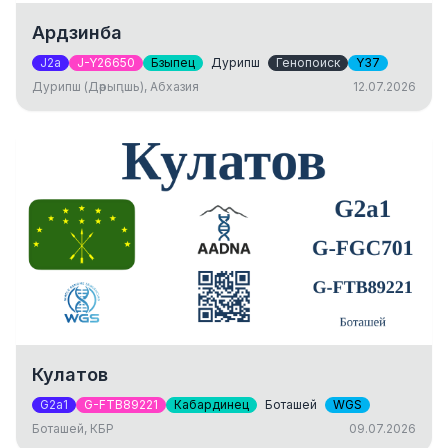
Ардзинба
J2a
J-Y26650
Бзыпец
Дурипш
Генопоиск
Y37
Дурипш (Дәрыԥшь), Абхазия
12.07.2026
Кулатов
G2a1
G-FTB89221
Кабардинец
Боташей
WGS
Боташей, КБР
09.07.2026