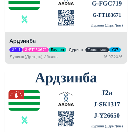
Ардзинба
G2a1
G-FT183671
Бзыпец
Дурипш
Генопоиск
Y37
Дурипш (Дәрыԥшь), Абхазия
16.07.2026