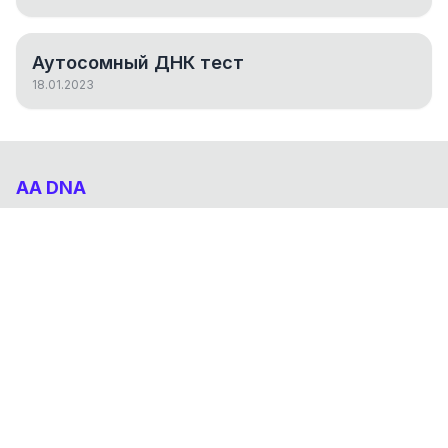
Аутосомный ДНК тест
18.01.2023
AA DNA
Абхазо-Адыгский ДНК проект
НАВИГАЦИЯ
Результаты
Статьи
О проекте
FAQ
© 2026 AA DNA. Все права защищены.