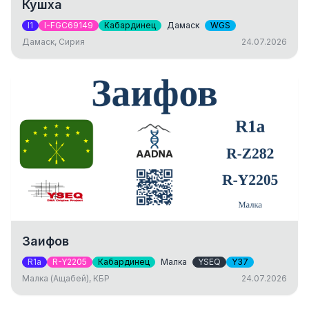
Кушха
I1
I-FGC69149
Кабардинец
Дамаск
WGS
Дамаск, Сирия
24.07.2026
Заифов
R1a
R-Y2205
Кабардинец
Малка
YSEQ
Y37
Малка (Ащабей), КБР
24.07.2026