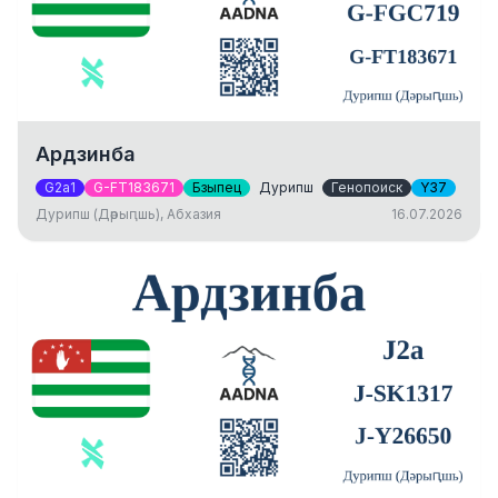
Ардзинба
G2a1
G-FT183671
Бзыпец
Дурипш
Генопоиск
Y37
Дурипш (Дәрыԥшь), Абхазия
16.07.2026