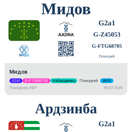
Мидов
G2a1
G-FTG68705
Кабардинец
Псыхурей
WGS
Псыхурей, КБР
18.07.2026