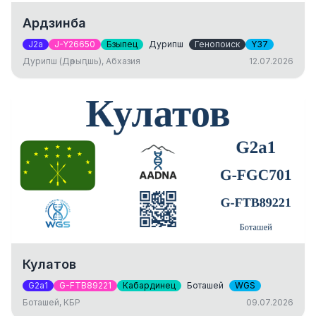
Ардзинба
J2a
J-Y26650
Бзыпец
Дурипш
Генопоиск
Y37
Дурипш (Дәрыԥшь), Абхазия
12.07.2026
Кулатов
G2a1
G-FTB89221
Кабардинец
Боташей
WGS
Боташей, КБР
09.07.2026