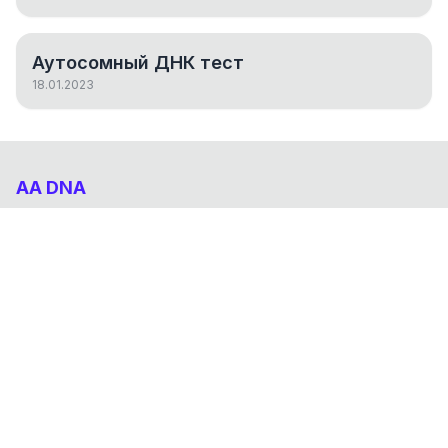
Аутосомный ДНК тест
18.01.2023
AA DNA
Абхазо-Адыгский ДНК проект
НАВИГАЦИЯ
Результаты
Статьи
О проекте
FAQ
© 2026 AA DNA. Все права защищены.