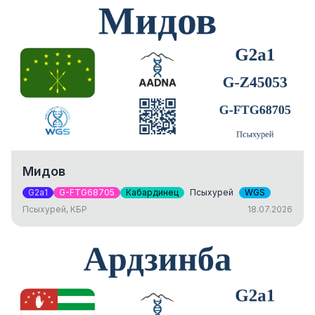
Мидов
G2a1
G-FTG68705
Кабардинец
Псыхурей
WGS
Псыхурей, КБР
18.07.2026