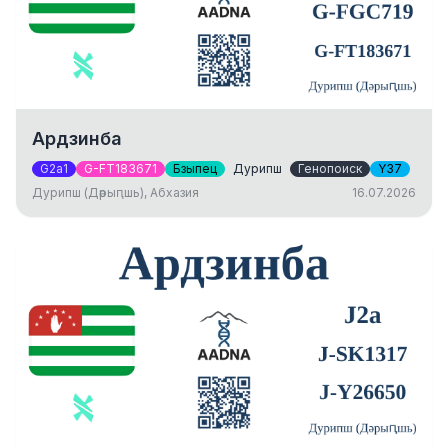
Ардзинба
G2a1
G-FT183671
Бзыпец
Дурипш
Генопоиск
Y37
Дурипш (Дәрыԥшь), Абхазия
16.07.2026