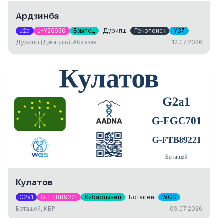
Ардзинба
J2a
J-Y26650
Бзыпец
Дурипш
Генопоиск
Y37
Дурипш (Дәрыԥшь), Абхазия
12.07.2026
Кулатов
G2a1
G-FTB89221
Кабардинец
Боташей
WGS
Боташей, КБР
09.07.2026