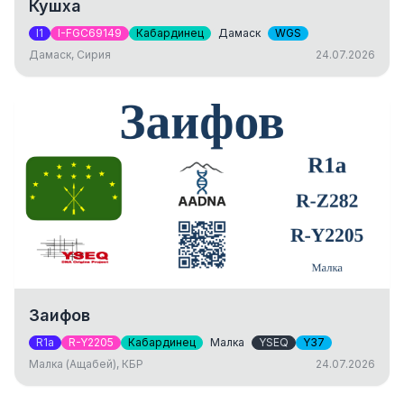
Кушха
I1
I-FGC69149
Кабардинец
Дамаск
WGS
Дамаск, Сирия
24.07.2026
Заифов
R1a
R-Y2205
Кабардинец
Малка
YSEQ
Y37
Малка (Ащабей), КБР
24.07.2026