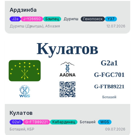
Ардзинба
J2a
J-Y26650
Бзыпец
Дурипш
Генопоиск
Y37
Дурипш (Дәрыԥшь), Абхазия
12.07.2026
Кулатов
G2a1
G-FTB89221
Кабардинец
Боташей
WGS
Боташей, КБР
09.07.2026