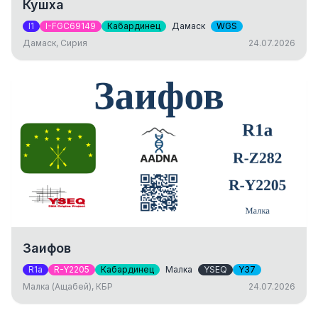
Кушха
I1
I-FGC69149
Кабардинец
Дамаск
WGS
Дамаск, Сирия
24.07.2026
Заифов
R1a
R-Y2205
Кабардинец
Малка
YSEQ
Y37
Малка (Ащабей), КБР
24.07.2026