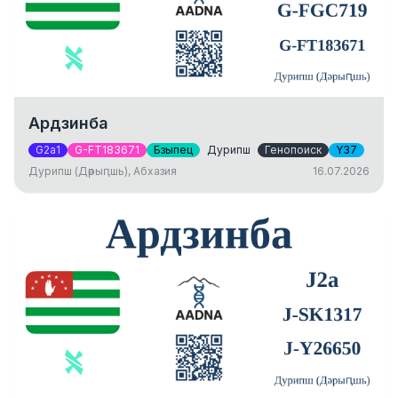
Ардзинба
G2a1
G-FT183671
Бзыпец
Дурипш
Генопоиск
Y37
Дурипш (Дәрыԥшь), Абхазия
16.07.2026