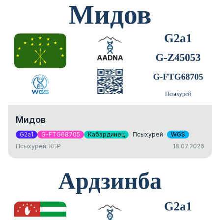
Мидов
G2a1
G-FTG68705
Кабардинец
Псыхурей
WGS
Псыхурей, КБР
18.07.2026