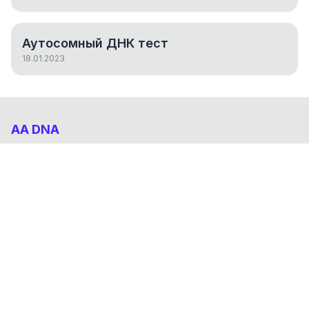
Аутосомный ДНК тест
18.01.2023
AA DNA
Абхазо-Адыгский ДНК проект
НАВИГАЦИЯ
Результаты
Статьи
О проекте
FAQ
© 2026 AA DNA. Все права защищены.