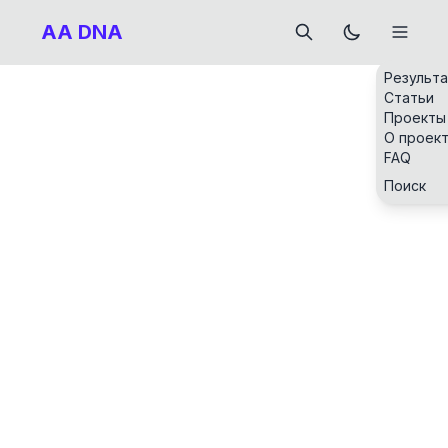
AA DNA
Результ
Статьи
Проекты
О проек
FAQ
Поиск