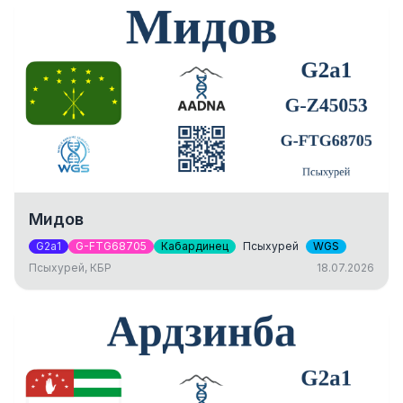
Мидов
G2a1
G-FTG68705
Кабардинец
Псыхурей
WGS
Псыхурей, КБР
18.07.2026