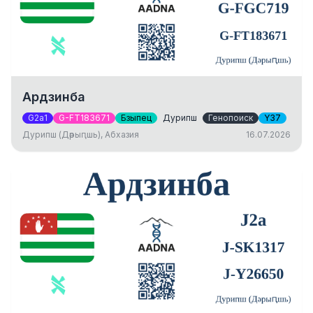
Ардзинба
G2a1
G-FT183671
Бзыпец
Дурипш
Генопоиск
Y37
Дурипш (Дәрыԥшь), Абхазия
16.07.2026