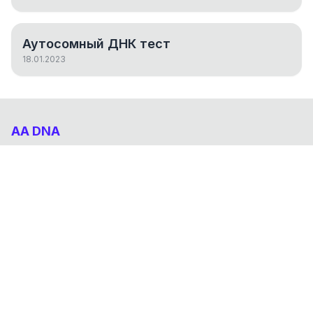
Аутосомный ДНК тест
18.01.2023
AA DNA
Абхазо-Адыгский ДНК проект
НАВИГАЦИЯ
Результаты
Статьи
О проекте
FAQ
© 2026 AA DNA. Все права защищены.