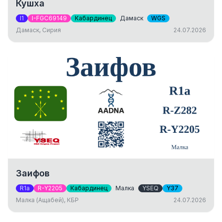
Кушха
I1
I-FGC69149
Кабардинец
Дамаск
WGS
Дамаск, Сирия
24.07.2026
Заифов
R1a
R-Y2205
Кабардинец
Малка
YSEQ
Y37
Малка (Ащабей), КБР
24.07.2026