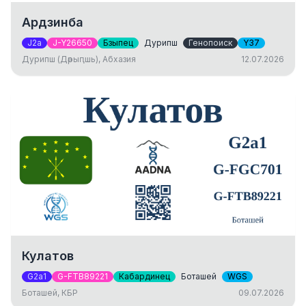
Ардзинба
J2a
J-Y26650
Бзыпец
Дурипш
Генопоиск
Y37
Дурипш (Дәрыԥшь), Абхазия
12.07.2026
Кулатов
G2a1
G-FTB89221
Кабардинец
Боташей
WGS
Боташей, КБР
09.07.2026