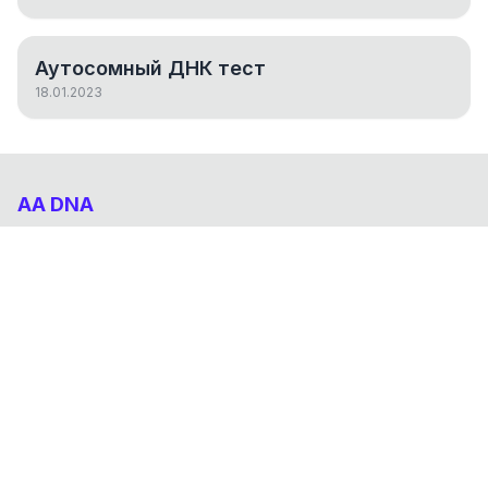
Аутосомный ДНК тест
18.01.2023
AA DNA
Абхазо-Адыгский ДНК проект
НАВИГАЦИЯ
Результаты
Статьи
О проекте
FAQ
© 2026 AA DNA. Все права защищены.