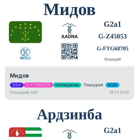
Мидов
G2a1
G-FTG68705
Кабардинец
Псыхурей
WGS
Псыхурей, КБР
18.07.2026