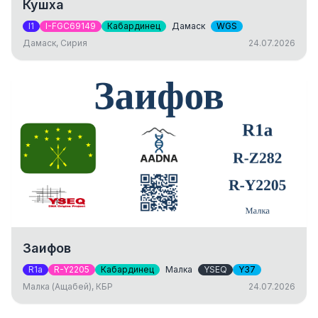
Кушха
I1
I-FGC69149
Кабардинец
Дамаск
WGS
Дамаск, Сирия
24.07.2026
Заифов
R1a
R-Y2205
Кабардинец
Малка
YSEQ
Y37
Малка (Ащабей), КБР
24.07.2026