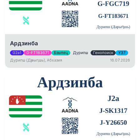
Ардзинба
G2a1
G-FT183671
Бзыпец
Дурипш
Генопоиск
Y37
Дурипш (Дәрыԥшь), Абхазия
16.07.2026