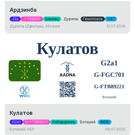
Ардзинба
J2a
J-Y26650
Бзыпец
Дурипш
Генопоиск
Y37
Дурипш (Дәрыԥшь), Абхазия
12.07.2026
Кулатов
G2a1
G-FTB89221
Кабардинец
Боташей
WGS
Боташей, КБР
09.07.2026