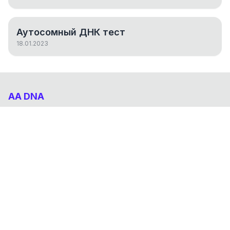
Аутосомный ДНК тест
18.01.2023
AA DNA
Абхазо-Адыгский ДНК проект
НАВИГАЦИЯ
Результаты
Статьи
О проекте
FAQ
© 2026 AA DNA. Все права защищены.