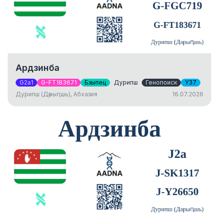
Ардзинба
G2a1
G-FT183671
Бзыпец
Дурипш
Генопоиск
Y37
Дурипш (Дәрыԥшь), Абхазия
16.07.2026