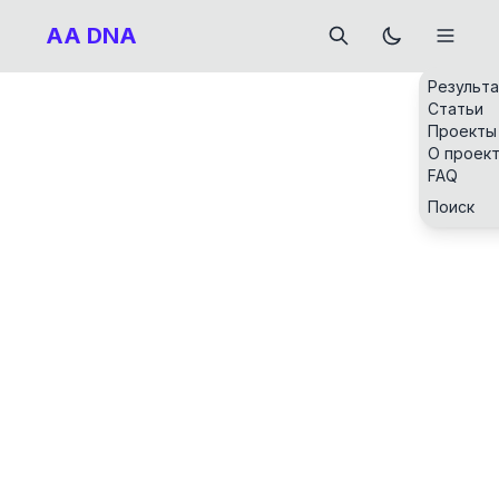
AA DNA
Результ
Статьи
Проекты
О проек
FAQ
Поиск