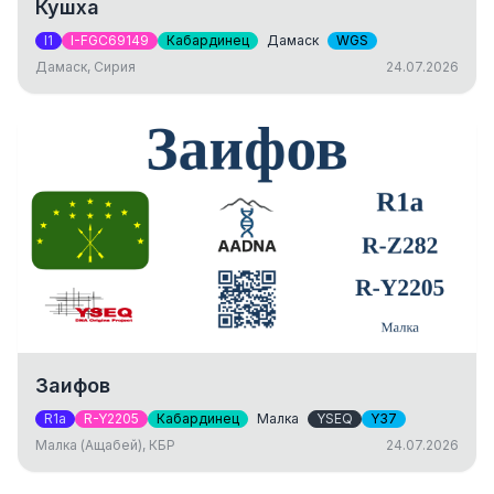
Кушха
I1
I-FGC69149
Кабардинец
Дамаск
WGS
Дамаск, Сирия
24.07.2026
Заифов
R1a
R-Y2205
Кабардинец
Малка
YSEQ
Y37
Малка (Ащабей), КБР
24.07.2026