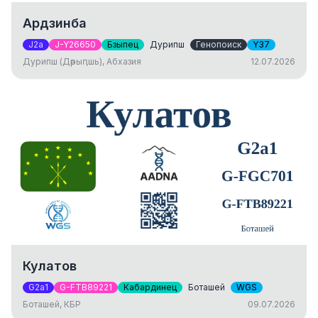
Ардзинба
J2a
J-Y26650
Бзыпец
Дурипш
Генопоиск
Y37
Дурипш (Дәрыԥшь), Абхазия
12.07.2026
Кулатов
G2a1
G-FTB89221
Кабардинец
Боташей
WGS
Боташей, КБР
09.07.2026