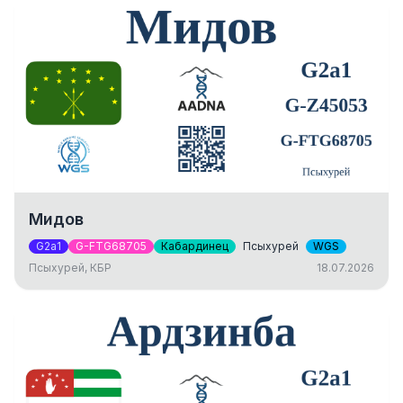
Мидов
G2a1
G-FTG68705
Кабардинец
Псыхурей
WGS
Псыхурей, КБР
18.07.2026