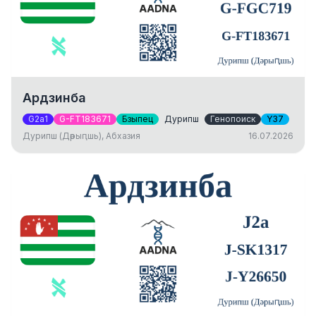
Ардзинба
G2a1
G-FT183671
Бзыпец
Дурипш
Генопоиск
Y37
Дурипш (Дәрыԥшь), Абхазия
16.07.2026