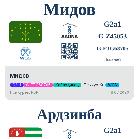
Мидов
G2a1
G-FTG68705
Кабардинец
Псыхурей
WGS
Псыхурей, КБР
18.07.2026