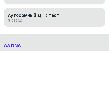
Аутосомный ДНК тест
18.01.2023
AA DNA
Абхазо-Адыгский ДНК проект
НАВИГАЦИЯ
Результаты
Статьи
О проекте
FAQ
© 2026 AA DNA. Все права защищены.