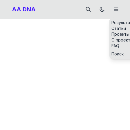
AA DNA
Результ
Статьи
Проекты
О проек
FAQ
Поиск