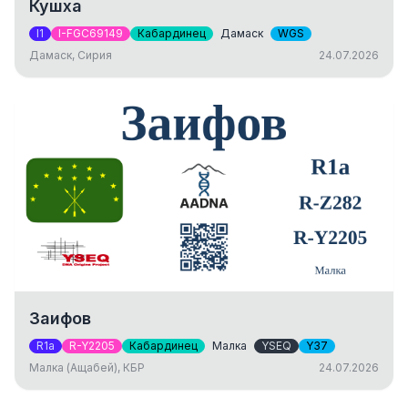
Кушха
I1
I-FGC69149
Кабардинец
Дамаск
WGS
Дамаск, Сирия
24.07.2026
Заифов
R1a
R-Y2205
Кабардинец
Малка
YSEQ
Y37
Малка (Ащабей), КБР
24.07.2026