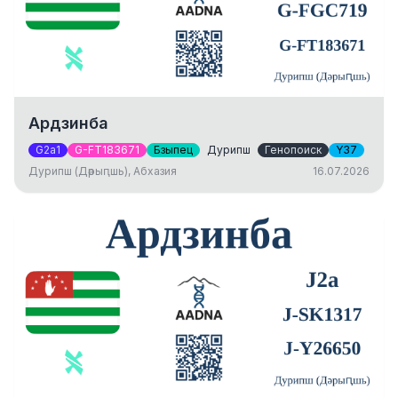
Ардзинба
G2a1
G-FT183671
Бзыпец
Дурипш
Генопоиск
Y37
Дурипш (Дәрыԥшь), Абхазия
16.07.2026