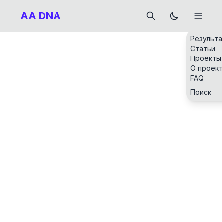
AA DNA
Результ
Статьи
Проекты
О проек
FAQ
Поиск