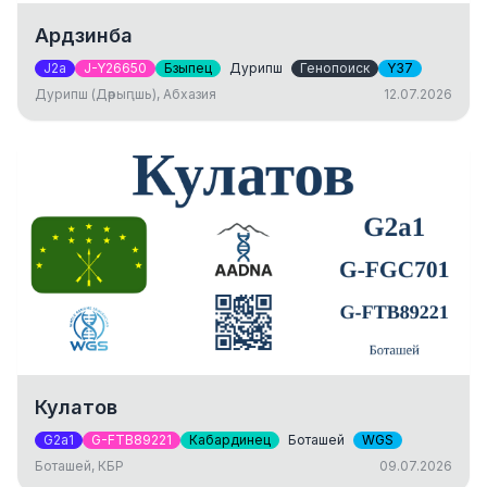
Ардзинба
J2a
J-Y26650
Бзыпец
Дурипш
Генопоиск
Y37
Дурипш (Дәрыԥшь), Абхазия
12.07.2026
Кулатов
G2a1
G-FTB89221
Кабардинец
Боташей
WGS
Боташей, КБР
09.07.2026