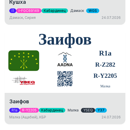
Кушха
I1
I-FGC69149
Кабардинец
Дамаск
WGS
Дамаск, Сирия
24.07.2026
Заифов
R1a
R-Y2205
Кабардинец
Малка
YSEQ
Y37
Малка (Ащабей), КБР
24.07.2026