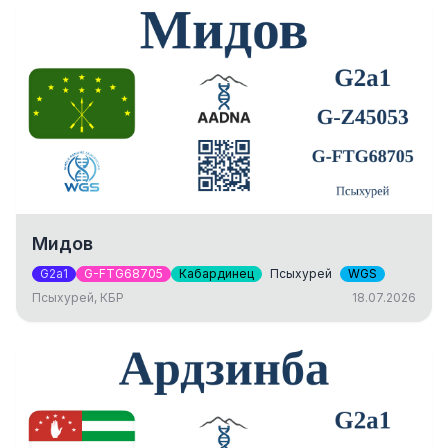
Мидов
G2a1
G-FTG68705
Кабардинец
Псыхурей
WGS
Псыхурей, КБР
18.07.2026