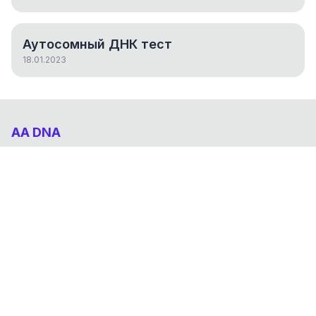
Аутосомный ДНК тест
18.01.2023
AA DNA
Абхазо-Адыгский ДНК проект
НАВИГАЦИЯ
Результаты
Статьи
О проекте
FAQ
© 2026 AA DNA. Все права защищены.