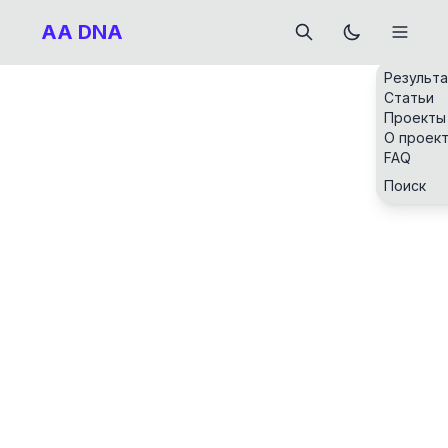
AA DNA
Результ
Статьи
Проекты
О проек
FAQ
Поиск