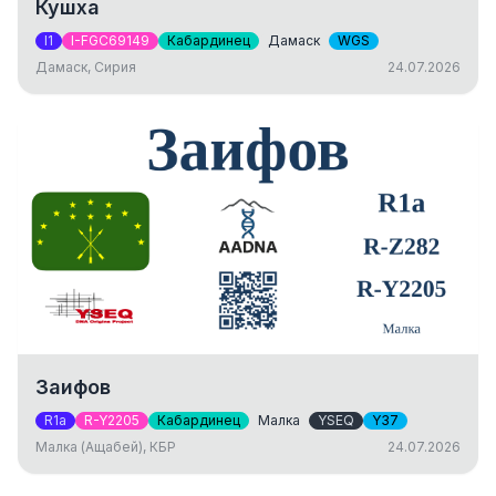
Кушха
I1
I-FGC69149
Кабардинец
Дамаск
WGS
Дамаск, Сирия
24.07.2026
Заифов
R1a
R-Y2205
Кабардинец
Малка
YSEQ
Y37
Малка (Ащабей), КБР
24.07.2026