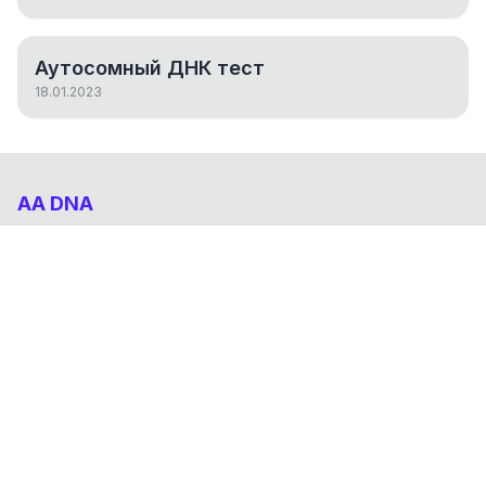
Аутосомный ДНК тест
18.01.2023
AA DNA
Абхазо-Адыгский ДНК проект
НАВИГАЦИЯ
Результаты
Статьи
О проекте
FAQ
© 2026 AA DNA. Все права защищены.