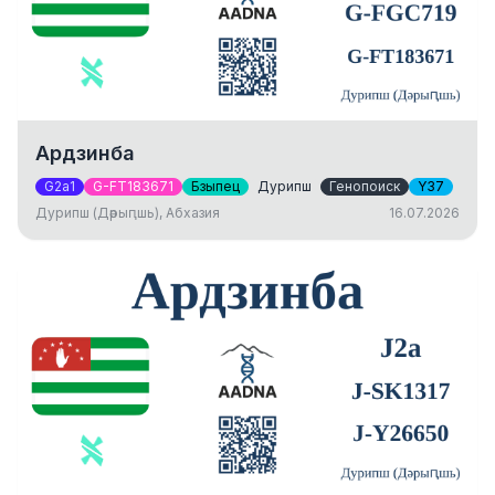
Ардзинба
G2a1
G-FT183671
Бзыпец
Дурипш
Генопоиск
Y37
Дурипш (Дәрыԥшь), Абхазия
16.07.2026