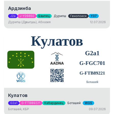
Ардзинба
J2a
J-Y26650
Бзыпец
Дурипш
Генопоиск
Y37
Дурипш (Дәрыԥшь), Абхазия
12.07.2026
Кулатов
G2a1
G-FTB89221
Кабардинец
Боташей
WGS
Боташей, КБР
09.07.2026