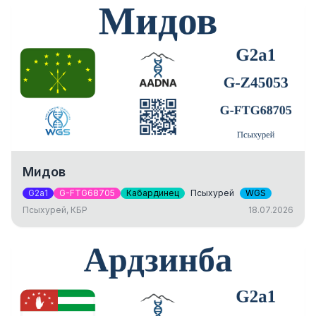
Мидов
G2a1
G-FTG68705
Кабардинец
Псыхурей
WGS
Псыхурей, КБР
18.07.2026