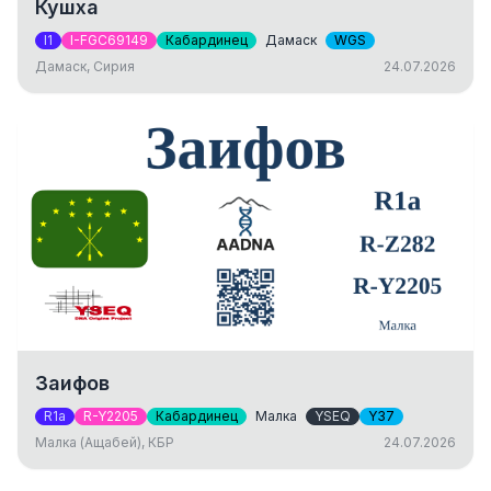
Кушха
I1
I-FGC69149
Кабардинец
Дамаск
WGS
Дамаск, Сирия
24.07.2026
Заифов
R1a
R-Y2205
Кабардинец
Малка
YSEQ
Y37
Малка (Ащабей), КБР
24.07.2026