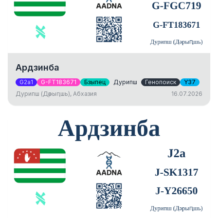
Ардзинба
G2a1
G-FT183671
Бзыпец
Дурипш
Генопоиск
Y37
Дурипш (Дәрыԥшь), Абхазия
16.07.2026