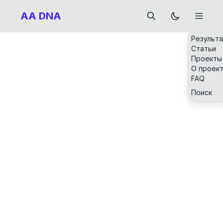
AA DNA
Результ
Статьи
Проекты
О проек
FAQ
Поиск