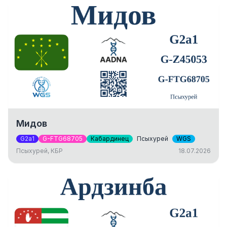
Мидов
G2a1
G-FTG68705
Кабардинец
Псыхурей
WGS
Псыхурей, КБР
18.07.2026