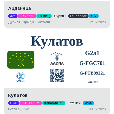
Ардзинба
J2a
J-Y26650
Бзыпец
Дурипш
Генопоиск
Y37
Дурипш (Дәрыԥшь), Абхазия
12.07.2026
Кулатов
G2a1
G-FTB89221
Кабардинец
Боташей
WGS
Боташей, КБР
09.07.2026