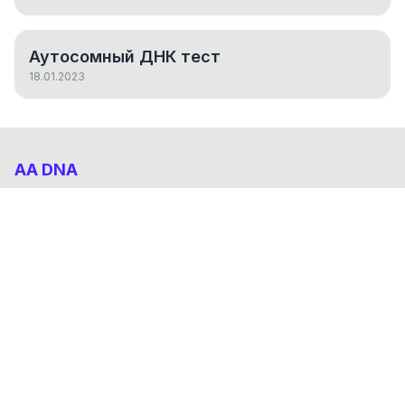
Аутосомный ДНК тест
18.01.2023
AA DNA
Абхазо-Адыгский ДНК проект
НАВИГАЦИЯ
Результаты
Статьи
О проекте
FAQ
© 2026 AA DNA. Все права защищены.