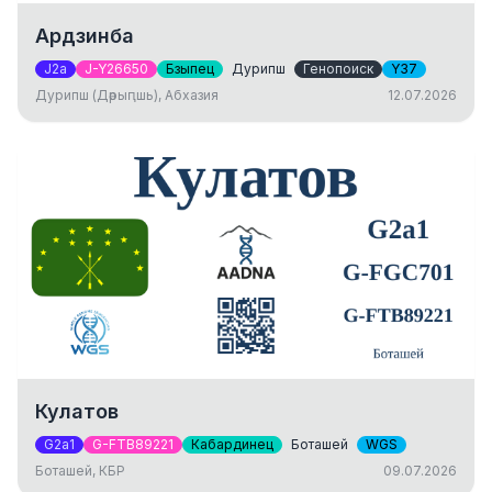
Ардзинба
J2a
J-Y26650
Бзыпец
Дурипш
Генопоиск
Y37
Дурипш (Дәрыԥшь), Абхазия
12.07.2026
Кулатов
G2a1
G-FTB89221
Кабардинец
Боташей
WGS
Боташей, КБР
09.07.2026