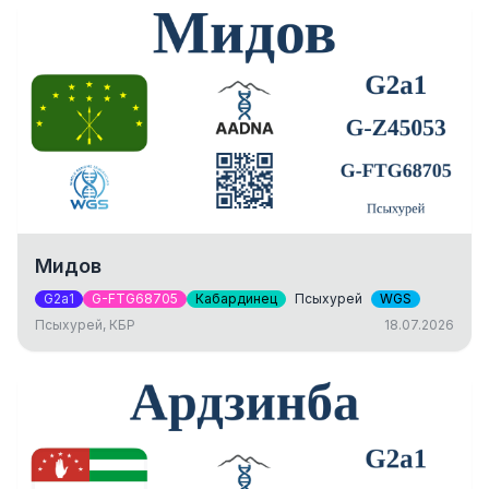
Мидов
G2a1
G-FTG68705
Кабардинец
Псыхурей
WGS
Псыхурей, КБР
18.07.2026