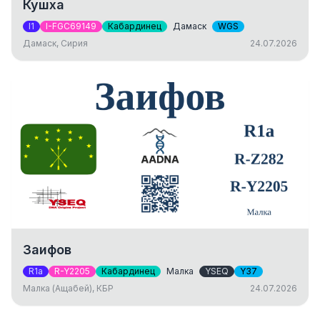
Кушха
I1
I-FGC69149
Кабардинец
Дамаск
WGS
Дамаск, Сирия
24.07.2026
Заифов
R1a
R-Y2205
Кабардинец
Малка
YSEQ
Y37
Малка (Ащабей), КБР
24.07.2026