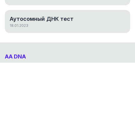
Аутосомный ДНК тест
18.01.2023
AA DNA
Абхазо-Адыгский ДНК проект
НАВИГАЦИЯ
Результаты
Статьи
О проекте
FAQ
© 2026 AA DNA. Все права защищены.