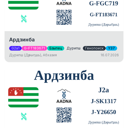
Ардзинба
G2a1
G-FT183671
Бзыпец
Дурипш
Генопоиск
Y37
Дурипш (Дәрыԥшь), Абхазия
16.07.2026